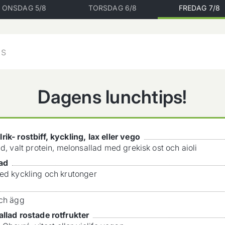
ONSDAG 5/8
TORSDAG 6/8
FREDAG 7/8
Dagens lunchtips!
ik- rostbiff, kyckling, lax eller vego
ad, valt protein, melonsallad med grekisk ost och aioli
ad
ed kyckling och krutonger
och ägg
llad rostade rotfrukter