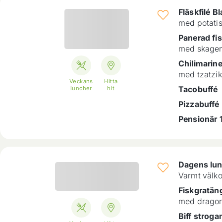
Fläskfilé B
med potati
Panerad fi
med skagen
Chilimarin
med tzatzik
Veckans
Hitta
Tacobuffé
luncher
hit
Pizzabuffé
Pensionär 
Dagens lu
Varmt välk
Fiskgratän
med drago
Biff stroga