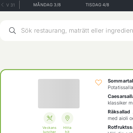
MÅNDAG 3/8
TISDAG 4/8
V 31
Sommartallr
Potatissall
Caesarsall
klassiker m
Räksallad
med aioli 
Rotfruktssa
Veckans
Hitta
luncher
hit