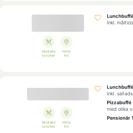
Lunchbuff
Inkl. målti
Veckans
Hitta
luncher
hit
Lunchbuff
inkl. sallad
Pizzabuffé
med olika v
Pensionär 1
Veckans
Hitta
luncher
hit