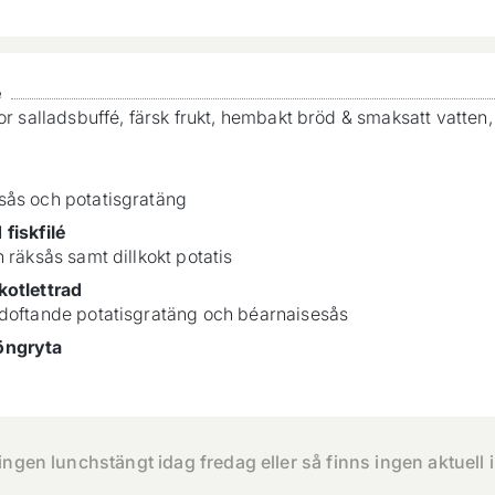
é
tor salladsbuffé, färsk frukt, hembakt bröd & smaksatt vatte
sås och potatisgratäng
fiskfilé
 räksås samt dillkokt potatis
kotlettrad
doftande potatisgratäng och béarnaisesås
öngryta
tingen lunchstängt idag
fredag
eller så finns ingen aktuell