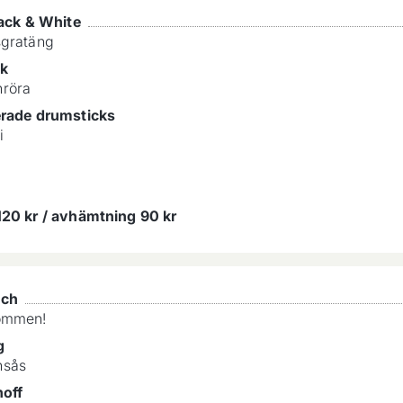
lack & White
sgratäng
sk
röra
erade drumsticks
i
120 kr / avhämtning 90 kr
nch
ommen!
g
nsås
noff