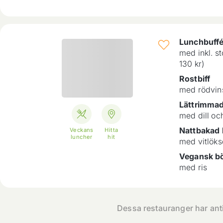
Lunchbuff
med inkl. s
130 kr)
Rostbiff
med rödvin
Lättrimmad 
med dill och
Nattbakad 
Veckans
Hitta
luncher
hit
med vitlöks
Vegansk b
med ris
Dessa restauranger har an