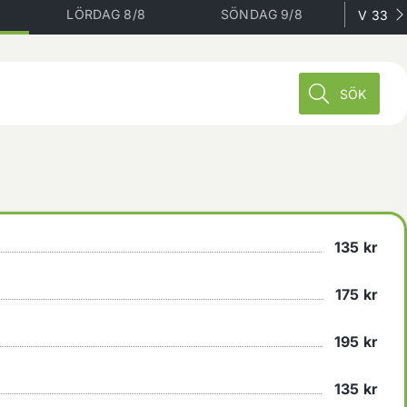
LÖRDAG 8/8
SÖNDAG 9/8
V 33
SÖK
135
kr
175
kr
195
kr
135
kr