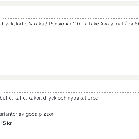
é
dsdryck, kaffe & kaka / Pensionär 110:- / Take Away matlåda 8
é
sbuffé, kaffe, kakor, dryck och nybakat bröd
arianter av goda pizzor
15 kr