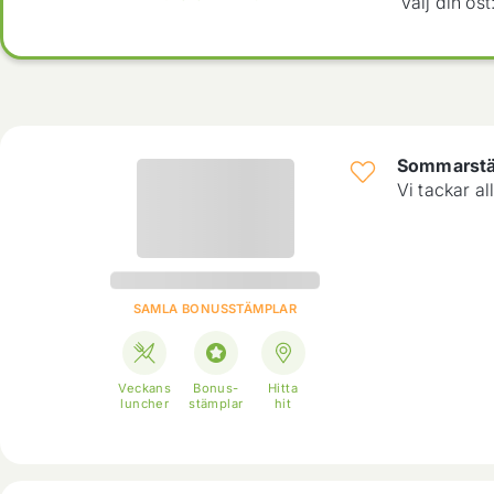
Välj din ost
Sommarstän
Vi tackar al
SAMLA BONUSSTÄMPLAR
Veckans
Bonus
-
Hitta
luncher
stämplar
hit