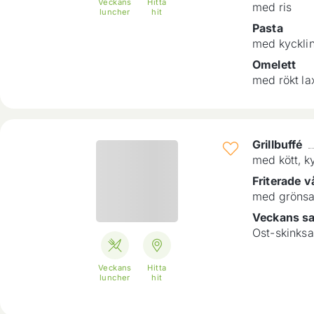
Veckans
Hitta
med ris
luncher
hit
Pasta
med kycklin
Omelett
med rökt la
Grillbuffé
med kött, k
Friterade vå
med grönsak
Veckans sa
Ost-skinksa
Veckans
Hitta
luncher
hit