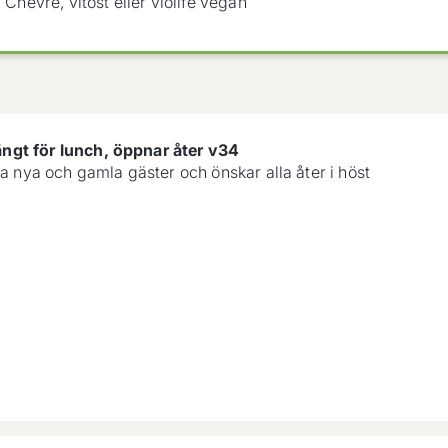
: Chevré, vitost eller violife vegan
gt för lunch, öppnar åter v34
la nya och gamla gäster och önskar alla åter i höst