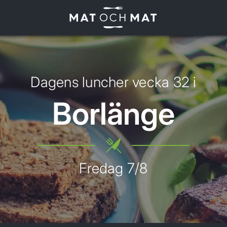
ONSDAG 5/8
TORSDAG 6/8
FREDAG 7/8
Dagens luncher vecka
32
i
Borlänge
Fredag
7
/
8