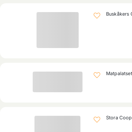
Buskåkers 
Matpalatse
Stora Coop