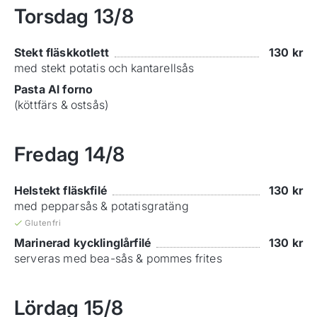
Torsdag
13/8
Stekt fläskkotlett
130
kr
med stekt potatis och kantarellsås
Pasta Al forno
(köttfärs & ostsås)
Fredag
14/8
Helstekt fläskfilé
130
kr
med pepparsås & potatisgratäng
Glutenfri
Marinerad kycklinglårfilé
130
kr
serveras med bea-sås & pommes frites
Lördag
15/8