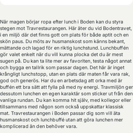
När magen börjar ropa efter lunch i Boden kan du styra 
stegen mot Travrestaurangen. Här äter du vid Bodentravet, 
i en miljö där det finns gott om plats för både aptit och en 
skön paus. Du möts av husmanskost som känns bekant, 
mättande och lagad för en riktig lunchstund. Lunchbuffén 
gör valet enkelt när du vill kunna plocka det du är mest 
sugen på. Du kan ta lite mer av favoriten, testa något annat 
och bygga en tallrik som passar dagen. Det här är inget 
krångligt lunchstopp, utan en plats där maten får vara rak, 
god och generös. Har du en arbetsdag att orka med är 
buffén ett bra sätt att fylla på med ny energi. Travmiljön ger 
dessutom lunchen en egen karaktär som sticker ut från den 
vanliga rundan. Du kan komma hit själv, med kollegor eller 
tillsammans med någon som också uppskattar klassisk 
mat. Travrestaurangen i Boden passar dig som vill äta 
husmanskost och lunchbuffé utan att göra lunchen mer 
komplicerad än den behöver vara.