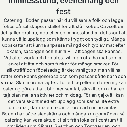
minnesstund, evenemang och
fest
Catering i Boden passar när du vill samla folk och lägga
fokus på sällskapet i stället för att stå i köket. Oavsett om
det gäller bröllop, dop eller en minnesstund är det skönt att
kunna välja upplägg som känns tryggt och tydligt. Många
uppskattar att kunna anpassa mängd och typ av mat efter
lokalen, säsongen och hur ni vill att dagen ska kännas.
Vid after work och firmafest vill man ofta ha mat som är
enkel att äta och som funkar för många smaker. För
släktträff och födelsedag är det vanligt att man vill ha
rätter som känns generösa och som passar både barn och
vuxna. Ska ni ordna lagfest för ett lag eller en förening kan
catering göra att allt blir mer samlat, särskilt om ni har en
tajt plan mellan aktivitet och middag. För en tjejkväll kan
det vara skönt med ett upplägg som känns lite extra
ombonat, där maten redan är ordnad när ni samlas.
Boden har både stadskärna och många kringområden, så
catering kan vara aktuellt i allt från lokaler i centrum till
områden som Sävast, Svartbyn och Torpgärdan, och