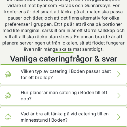
vidare ut mot byar som Harads och Gunnarsbyn. För
konferens är det smart att tänka på att maten ska passa
pauser och tider, och att det finns alternativ för olika
preferenser i gruppen. Ett tips är att räkna på portioner
med lite marginal, särskilt om ni är ett större sällskap och
vill att allt ska räcka utan stress. En annan bra idé är att
planera serveringen utifrån lokalen, så att flödet fungerar
även när många ska ta mat samtidigt.
Vanliga cateringfrågor & svar
Vilken typ av catering i Boden passar bäst
för ett bröllop?
För bröllop vill många ha en meny som känns festlig
Hur planerar man catering i Boden till ett
men ändå trygg för många smaker. Tänk på om ni vill
dop?
ha buffé som folk kan ta av i egen takt eller en mer
serverad känsla med färdiga upplägg. Ett tips är att be
Till dop brukar det vara uppskattat med mat som
om provportioner i god tid så ni slipper osäkerhet när
Vad är bra att tänka på vid catering till en
fungerar för både vuxna och barn, och som är enkel
dagen närmar sig.
minnesstund i Boden?
att ta även om man går runt och pratar. Välj gärna