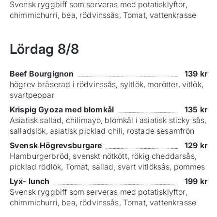
Svensk ryggbiff som serveras med potatisklyftor,
chimmichurri, bea, rödvinssås, Tomat, vattenkrasse
Lördag
8/8
Beef Bourgignon
139
kr
högrev bräserad i rödvinssås, syltlök, morötter, vitlök,
svartpeppar
Krispig Gyoza med blomkål
135
kr
Asiatisk sallad, chilimayo, blomkål i asiatisk sticky sås,
salladslök, asiatisk picklad chili, rostade sesamfrön
Svensk Högrevsburgare
129
kr
Hamburgerbröd, svenskt nötkött, rökig cheddarsås,
picklad rödlök, Tomat, sallad, svart vitlöksås, pommes
Lyx- lunch
199
kr
Svensk ryggbiff som serveras med potatisklyftor,
chimmichurri, bea, rödvinssås, Tomat, vattenkrasse