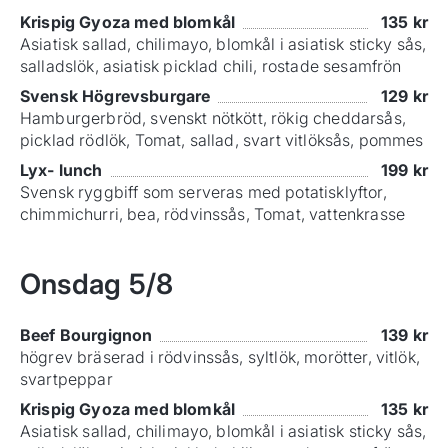
Krispig Gyoza med blomkål
135
kr
Asiatisk sallad, chilimayo, blomkål i asiatisk sticky sås,
salladslök, asiatisk picklad chili, rostade sesamfrön
Svensk Högrevsburgare
129
kr
Hamburgerbröd, svenskt nötkött, rökig cheddarsås,
picklad rödlök, Tomat, sallad, svart vitlöksås, pommes
Lyx- lunch
199
kr
Svensk ryggbiff som serveras med potatisklyftor,
chimmichurri, bea, rödvinssås, Tomat, vattenkrasse
Onsdag
5/8
Beef Bourgignon
139
kr
högrev bräserad i rödvinssås, syltlök, morötter, vitlök,
svartpeppar
Krispig Gyoza med blomkål
135
kr
Asiatisk sallad, chilimayo, blomkål i asiatisk sticky sås,