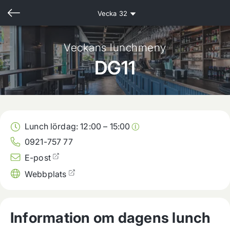
Vecka
32
Veckans lunchmeny
DG11
Lunch lördag:
12:00
–
15:00
0921-757 77
E-post
Webbplats
Information om dagens lunch