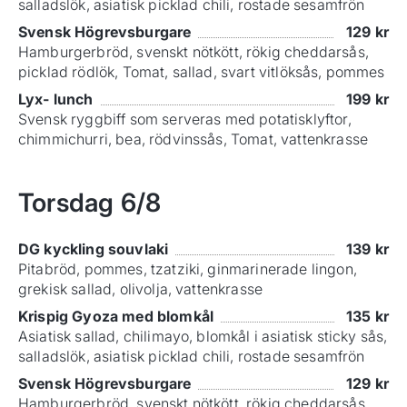
salladslök, asiatisk picklad chili, rostade sesamfrön
Svensk Högrevsburgare
129
kr
Hamburgerbröd, svenskt nötkött, rökig cheddarsås,
picklad rödlök, Tomat, sallad, svart vitlöksås, pommes
Lyx- lunch
199
kr
Svensk ryggbiff som serveras med potatisklyftor,
chimmichurri, bea, rödvinssås, Tomat, vattenkrasse
Torsdag
6/8
DG kyckling souvlaki
139
kr
Pitabröd, pommes, tzatziki, ginmarinerade lingon,
grekisk sallad, olivolja, vattenkrasse
Krispig Gyoza med blomkål
135
kr
Asiatisk sallad, chilimayo, blomkål i asiatisk sticky sås,
salladslök, asiatisk picklad chili, rostade sesamfrön
Svensk Högrevsburgare
129
kr
Hamburgerbröd, svenskt nötkött, rökig cheddarsås,