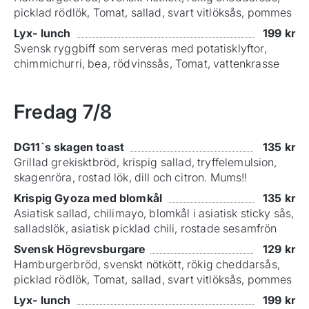
picklad rödlök, Tomat, sallad, svart vitlöksås, pommes
Lyx- lunch
199
kr
Svensk ryggbiff som serveras med potatisklyftor,
chimmichurri, bea, rödvinssås, Tomat, vattenkrasse
Fredag
7/8
DG11`s skagen toast
135
kr
Grillad grekisktbröd, krispig sallad, tryffelemulsion,
skagenröra, rostad lök, dill och citron. Mums!!
Krispig Gyoza med blomkål
135
kr
Asiatisk sallad, chilimayo, blomkål i asiatisk sticky sås,
salladslök, asiatisk picklad chili, rostade sesamfrön
Svensk Högrevsburgare
129
kr
Hamburgerbröd, svenskt nötkött, rökig cheddarsås,
picklad rödlök, Tomat, sallad, svart vitlöksås, pommes
Lyx- lunch
199
kr