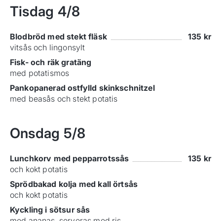
Tisdag
4/8
Blodbröd med stekt fläsk
135
kr
vitsås och lingonsylt
Fisk- och räk gratäng
med potatismos
Pankopanerad ostfylld skinkschnitzel
med beasås och stekt potatis
Onsdag
5/8
Lunchkorv med pepparrotssås
135
kr
och kokt potatis
Sprödbakad kolja med kall örtsås
och kokt potatis
Kyckling i sötsur sås
med ananas, serveras med ris