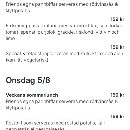
Friends egna pannbiffar serveras med rödvinssås &
klyftpotatis
159
kr
En krämig pastagratäng med varmrökt lax, semitorkad
tomat, spenat, purjolök, grädde, fiskfond, vitt vin och
lime
159
kr
Spenat & fetaostpaj serveras med kallrökt lax och aioli
(kan fås vegetarisk)
Onsdag
5/8
Veckans sommarlunch
159
kr
Friends egna pannbiffar serveras med rödvinssås &
klyftpotatis
159
kr
Rostbiff som serveras med rostad potatis, kall
pepparsås el bearnaisesås