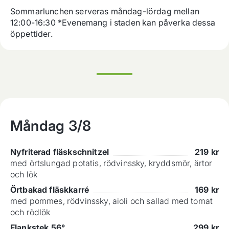
Sommarlunchen serveras måndag-lördag mellan 
12:00-16:30 *Evenemang i staden kan påverka dessa 
öppettider.
Måndag
3/8
Nyfriterad fläskschnitzel
219
kr
med örtslungad potatis, rödvinssky, kryddsmör, ärtor
och lök
Örtbakad fläskkarré
169
kr
med pommes, rödvinssky, aioli och sallad med tomat
och rödlök
Flankstek 56°
299
kr