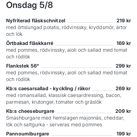
Onsdag
5/8
Nyfriterad fläskschnitzel
219
kr
med örtslungad potatis, rödvinssky, kryddsmör, ärtor
och lök
Örtbakad fläskkarré
169
kr
med pommes, rödvinssky, aioli och sallad med tomat
och rödlök
Flankstek 56°
299
kr
med pommes, rödvinssky, aioli och sallad med tomat
och rödlök
Kb:s caesarsallad - kyckling / räkor
269
kr
med romansallad, klassisk caesardressing, bacon,
parmesan, krutonger, tomater och gräslök
Kb:s cheeseburgare
209
kr
Smashburgare med hemslagen majonnäs, cheddar,
lök och saltgurka - serveras med pommes
Pannoumiburgare
199
kr