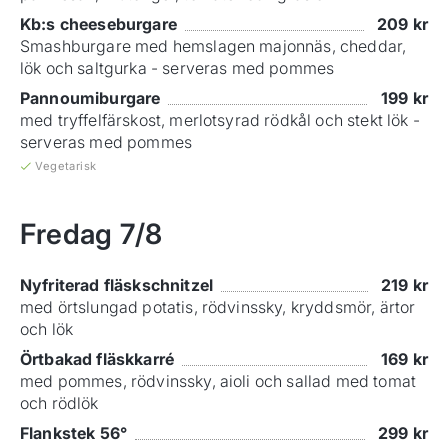
Kb:s cheeseburgare
209
kr
Smashburgare med hemslagen majonnäs, cheddar,
lök och saltgurka - serveras med pommes
Pannoumiburgare
199
kr
med tryffelfärskost, merlotsyrad rödkål och stekt lök -
serveras med pommes
Vegetarisk
Fredag
7/8
Nyfriterad fläskschnitzel
219
kr
med örtslungad potatis, rödvinssky, kryddsmör, ärtor
och lök
Örtbakad fläskkarré
169
kr
med pommes, rödvinssky, aioli och sallad med tomat
och rödlök
Flankstek 56°
299
kr