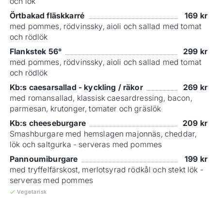
och lök
Örtbakad fläskkarré
169
kr
med pommes, rödvinssky, aioli och sallad med tomat
och rödlök
Flankstek 56°
299
kr
med pommes, rödvinssky, aioli och sallad med tomat
och rödlök
Kb:s caesarsallad - kyckling / räkor
269
kr
med romansallad, klassisk caesardressing, bacon,
parmesan, krutonger, tomater och gräslök
Kb:s cheeseburgare
209
kr
Smashburgare med hemslagen majonnäs, cheddar,
lök och saltgurka - serveras med pommes
Pannoumiburgare
199
kr
med tryffelfärskost, merlotsyrad rödkål och stekt lök -
serveras med pommes
Vegetarisk