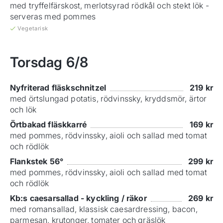
med tryffelfärskost, merlotsyrad rödkål och stekt lök -
serveras med pommes
Vegetarisk
Torsdag
6/8
Nyfriterad fläskschnitzel
219
kr
med örtslungad potatis, rödvinssky, kryddsmör, ärtor
och lök
Örtbakad fläskkarré
169
kr
med pommes, rödvinssky, aioli och sallad med tomat
och rödlök
Flankstek 56°
299
kr
med pommes, rödvinssky, aioli och sallad med tomat
och rödlök
Kb:s caesarsallad - kyckling / räkor
269
kr
med romansallad, klassisk caesardressing, bacon,
parmesan, krutonger, tomater och gräslök