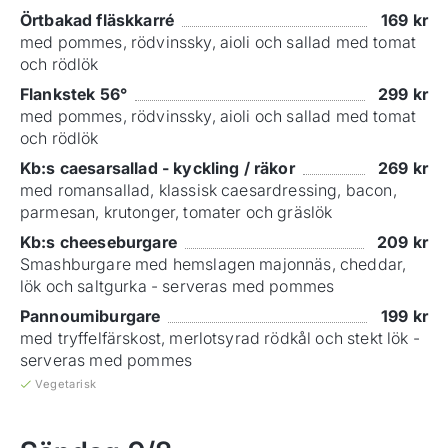
Örtbakad fläskkarré
169
kr
med pommes, rödvinssky, aioli och sallad med tomat
och rödlök
Flankstek 56°
299
kr
med pommes, rödvinssky, aioli och sallad med tomat
och rödlök
Kb:s caesarsallad - kyckling / räkor
269
kr
med romansallad, klassisk caesardressing, bacon,
parmesan, krutonger, tomater och gräslök
Kb:s cheeseburgare
209
kr
Smashburgare med hemslagen majonnäs, cheddar,
lök och saltgurka - serveras med pommes
Pannoumiburgare
199
kr
med tryffelfärskost, merlotsyrad rödkål och stekt lök -
serveras med pommes
Vegetarisk