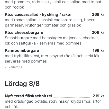
med pommes, rödvinssky, aioli och sallad med tomat
och rödlök
Kb:s caesarsallad - kyckling / räkor
269
kr
med romansallad, klassisk caesardressing, bacon,
parmesan, krutonger, tomater och gräslök
Kb:s cheeseburgare
209
kr
Smashburgare med hemslagen majonnäs, cheddar,
lök och saltgurka - serveras med pommes
Pannoumiburgare
199
kr
med tryffelfärskost, merlotsyrad rödkål och stekt lök -
serveras med pommes
Vegetarisk
Lördag
8/8
Nyfriterad fläskschnitzel
219
kr
med örtslungad potatis, rödvinssky, kryddsmör, ärtor
och lök