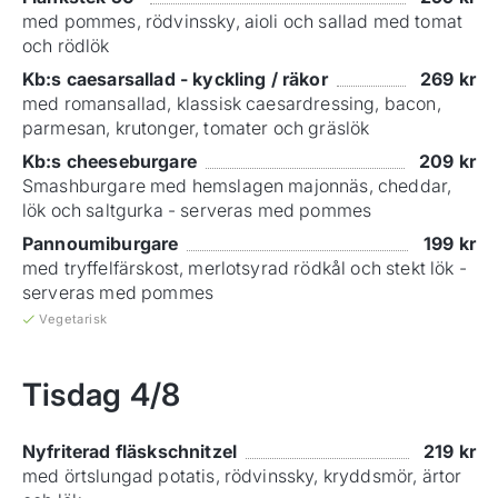
med pommes, rödvinssky, aioli och sallad med tomat
och rödlök
Kb:s caesarsallad - kyckling / räkor
269
kr
med romansallad, klassisk caesardressing, bacon,
parmesan, krutonger, tomater och gräslök
Kb:s cheeseburgare
209
kr
Smashburgare med hemslagen majonnäs, cheddar,
lök och saltgurka - serveras med pommes
Pannoumiburgare
199
kr
med tryffelfärskost, merlotsyrad rödkål och stekt lök -
serveras med pommes
Vegetarisk
Tisdag
4/8
Nyfriterad fläskschnitzel
219
kr
med örtslungad potatis, rödvinssky, kryddsmör, ärtor