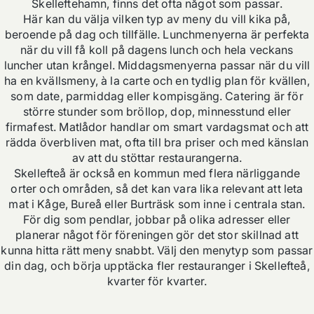
Skelleftehamn, finns det ofta något som passar.
Här kan du välja vilken typ av meny du vill kika på,
beroende på dag och tillfälle. Lunchmenyerna är perfekta
när du vill få koll på dagens lunch och hela veckans
luncher utan krångel. Middagsmenyerna passar när du vill
ha en kvällsmeny, à la carte och en tydlig plan för kvällen,
som date, parmiddag eller kompisgäng. Catering är för
större stunder som bröllop, dop, minnesstund eller
firmafest. Matlådor handlar om smart vardagsmat och att
rädda överbliven mat, ofta till bra priser och med känslan
av att du stöttar restaurangerna.
Skellefteå är också en kommun med flera närliggande
orter och områden, så det kan vara lika relevant att leta
mat i Kåge, Bureå eller Burträsk som inne i centrala stan.
För dig som pendlar, jobbar på olika adresser eller
planerar något för föreningen gör det stor skillnad att
kunna hitta rätt meny snabbt. Välj den menytyp som passar
din dag, och börja upptäcka fler restauranger i Skellefteå,
kvarter för kvarter.