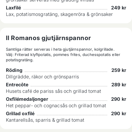
Laxfilé
249
kr
Lax, potatismosgratäng, skagenröra & grönsaker
Il Romanos gjutjärnspannor
Samtliga rätter serveras i heta gjutjärnspannor, kolgrillade.

Välj: Friterad klyftpotatis, pommes frites, duchesspotatis eller 
potatisgratäng.
Röding
259
kr
Dillgrädde, räkor och grönsparris
Entrecôte
289
kr
Husets café de pariss sås och grillad tomat
Oxfilémedaljonger
290
kr
Het peppar- och cognacsås och grillad tomat
Grillad oxfilé
290
kr
Kantarellsås, sparris & grillad tomat