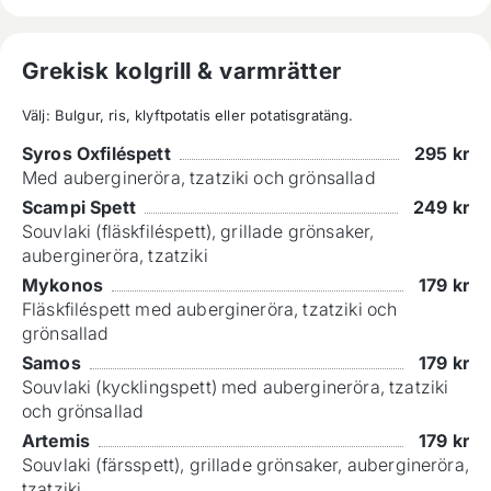
Grekisk kolgrill & varmrätter
Välj: Bulgur, ris, klyftpotatis eller potatisgratäng.
Syros Oxfiléspett
295
kr
Med aubergineröra, tzatziki och grönsallad
Scampi Spett
249
kr
Souvlaki (fläskfiléspett), grillade grönsaker,
aubergineröra, tzatziki
Mykonos
179
kr
Fläskfiléspett med aubergineröra, tzatziki och
grönsallad
Samos
179
kr
Souvlaki (kycklingspett) med aubergineröra, tzatziki
och grönsallad
Artemis
179
kr
Souvlaki (färsspett), grillade grönsaker, aubergineröra,
tzatziki