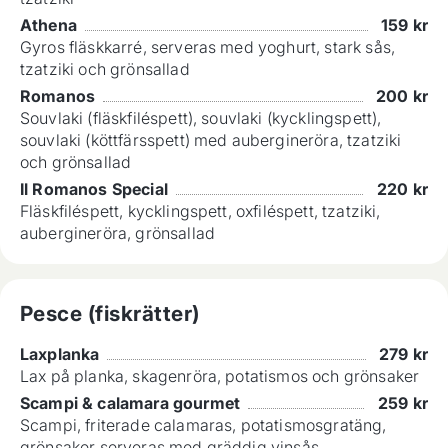
Athena
159
kr
Gyros fläskkarré, serveras med yoghurt, stark sås,
tzatziki och grönsallad
Romanos
200
kr
Souvlaki (fläskfiléspett), souvlaki (kycklingspett),
souvlaki (köttfärsspett) med aubergineröra, tzatziki
och grönsallad
Il Romanos Special
220
kr
Fläskfiléspett, kycklingspett, oxfiléspett, tzatziki,
aubergineröra, grönsallad
Pesce (fiskrätter)
Laxplanka
279
kr
Lax på planka, skagenröra, potatismos och grönsaker
Scampi & calamara gourmet
259
kr
Scampi, friterade calamaras, potatismosgratäng,
grönsaker serveras med gräddig vinsås