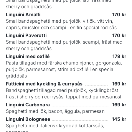
sherry och gräddsås
Linguini Amalfi
170
kr
Smal bandspaghetti med purjolök, vitlök, vitt vin,
capris, musslor och scampi i en fin special röd sås
Linguini Paverotti
170
kr
Smal bandspaghetti med purjolök, scampi, fräst med
sherry och gräddsås
Linguini med oxfilé
179
kr
Pasta tillagad med färska champinjoner, gorgonzola,
purjolök, parmesanost, strimlad oxfilé i en special
gräddsås
Futticini med kyckling & currysås
169
kr
Bandspaghetti tillagad med purjolök, kycklingbröst
fräst i sherry och currysås, toppat med parmesanost
Linguini Carbonara
169
kr
Spaghetti med lök, bacon, äggula, parmesan
Linguini Bolognese
145
kr
Spaghetti med italiensk kryddad köttfärssås,
parmesan