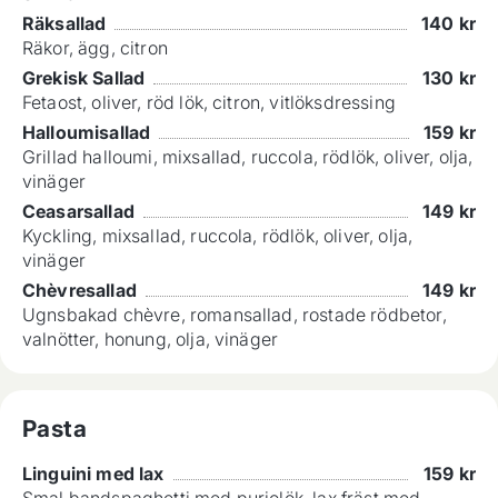
Räksallad
140
kr
Räkor, ägg, citron
Grekisk Sallad
130
kr
Fetaost, oliver, röd lök, citron, vitlöksdressing
Halloumisallad
159
kr
Grillad halloumi, mixsallad, ruccola, rödlök, oliver, olja,
vinäger
Ceasarsallad
149
kr
Kyckling, mixsallad, ruccola, rödlök, oliver, olja,
vinäger
Chèvresallad
149
kr
Ugnsbakad chèvre, romansallad, rostade rödbetor,
valnötter, honung, olja, vinäger
Pasta
Linguini med lax
159
kr
Smal bandspaghetti med purjolök, lax fräst med