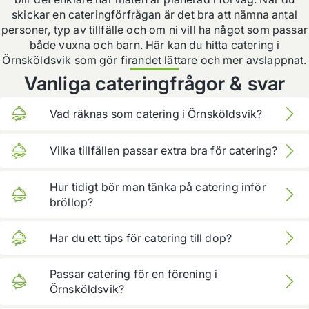
skickar en cateringförfrågan är det bra att nämna antal
personer, typ av tillfälle och om ni vill ha något som passar
både vuxna och barn. Här kan du hitta catering i
Örnsköldsvik som gör firandet lättare och mer avslappnat.
Vanliga cateringfrågor & svar
Vad räknas som catering i Örnsköldsvik?
Catering innebär att maten planeras och levereras för
Vilka tillfällen passar extra bra för catering?
ett event, som bröllop, dop eller firmafest.
Bröllop, minnesstund, after work, släktträff och
Hur tidigt bör man tänka på catering inför
födelsedag är vanliga tillfällen där catering gör stor
bröllop?
skillnad.
Ju tidigare du planerar, desto lättare blir det att få ett
Har du ett tips för catering till dop?
upplägg som passar antal gäster och stämning.
Tänk enkelt och barnvänligt, och välj ett upplägg som
Passar catering för en förening i
funkar även när folk går runt och pratar.
Örnsköldsvik?