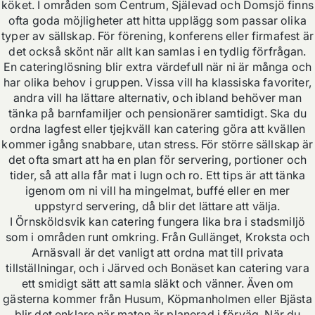
köket. I områden som Centrum, Själevad och Domsjö finns
ofta goda möjligheter att hitta upplägg som passar olika
typer av sällskap. För förening, konferens eller firmafest är
det också skönt när allt kan samlas i en tydlig förfrågan.
En cateringlösning blir extra värdefull när ni är många och
har olika behov i gruppen. Vissa vill ha klassiska favoriter,
andra vill ha lättare alternativ, och ibland behöver man
tänka på barnfamiljer och pensionärer samtidigt. Ska du
ordna lagfest eller tjejkväll kan catering göra att kvällen
kommer igång snabbare, utan stress. För större sällskap är
det ofta smart att ha en plan för servering, portioner och
tider, så att alla får mat i lugn och ro. Ett tips är att tänka
igenom om ni vill ha mingelmat, buffé eller en mer
uppstyrd servering, då blir det lättare att välja.
I Örnsköldsvik kan catering fungera lika bra i stadsmiljö
som i områden runt omkring. Från Gullänget, Kroksta och
Arnäsvall är det vanligt att ordna mat till privata
tillställningar, och i Järved och Bonäset kan catering vara
ett smidigt sätt att samla släkt och vänner. Även om
gästerna kommer från Husum, Köpmanholmen eller Bjästa
blir det enklare när maten är planerad i förväg. När du