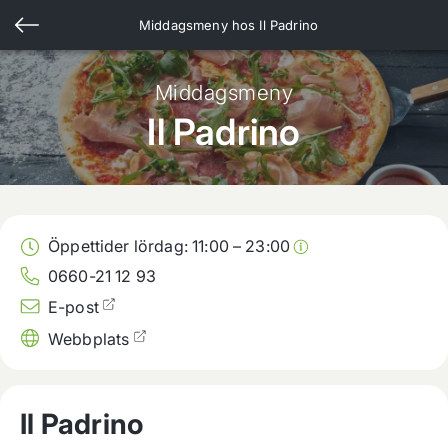
Middagsmeny hos
Il Padrino
Middagsmeny
Il Padrino
Öppettider lördag:
11:00
–
23:00
0660-21 12 93
E-post
Webbplats
Il Padrino