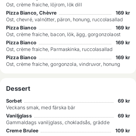
Ost, crème fraiche, löjrom, lök dill
Pizza Bianco, Chèvre
169
kr
Ost, chevré, valnötter, päron, honung, ruccolasallad
Pizza Bianco
169
kr
Ost, crème fraiche, bacon, lök, ägg, gorgonzolaost
Pizza Bianco
169
kr
Ost, crème fraiche, Parmaskinka, ruccolasallad
Pizza Bianco
169
kr
Ost, crème fraiche, gorgonzola, vindruvor, honung
Dessert
Sorbet
69
kr
Veckans smak, med färska bär
Vaniljglass
69
kr
Gammaldags vaniljglass, chokladsås, grädde
Creme Brulee
109
kr