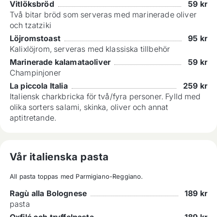
Vitlöksbröd
59
kr
Två bitar bröd som serveras med marinerade oliver
och tzatziki
Löjromstoast
95
kr
Kalixlöjrom, serveras med klassiska tillbehör
Marinerade kalamataoliver
59
kr
Champinjoner
La piccola Italia
259
kr
Italiensk charkbricka för två/fyra personer. Fylld med
olika sorters salami, skinka, oliver och annat
aptitretande.
Vår italienska pasta
All pasta toppas med Parmigiano-Reggiano.
Ragù alla Bolognese
189
kr
pasta
Oxfilé och tryffelpasta
189
kr