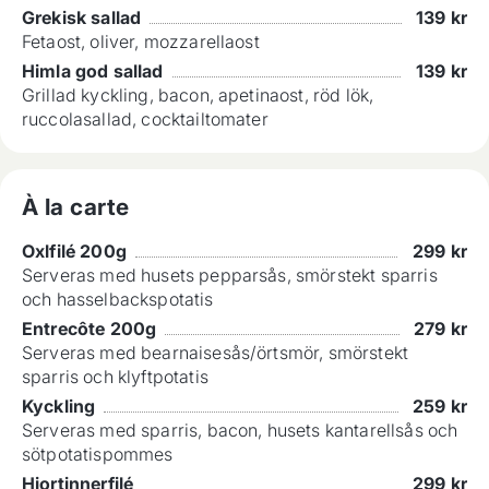
Grekisk sallad
139
kr
Fetaost, oliver, mozzarellaost
Himla god sallad
139
kr
Grillad kyckling, bacon, apetinaost, röd lök,
ruccolasallad, cocktailtomater
À la carte
Oxlfilé 200g
299
kr
Serveras med husets pepparsås, smörstekt sparris
och hasselbackspotatis
Entrecôte 200g
279
kr
Serveras med bearnaisesås/örtsmör, smörstekt
sparris och klyftpotatis
Kyckling
259
kr
Serveras med sparris, bacon, husets kantarellsås och
sötpotatispommes
Hjortinnerfilé
299
kr