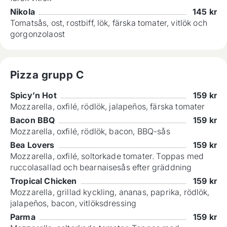
Nikola
145
kr
Tomatsås, ost, rostbiff, lök, färska tomater, vitlök och
gorgonzolaost
Pizza grupp C
Spicy’n Hot
159
kr
Mozzarella, oxfilé, rödlök, jalapeños, färska tomater
Bacon BBQ
159
kr
Mozzarella, oxfilé, rödlök, bacon, BBQ-sås
Bea Lovers
159
kr
Mozzarella, oxfilé, soltorkade tomater. Toppas med
ruccolasallad och bearnaisesås efter gräddning
Tropical Chicken
159
kr
Mozzarella, grillad kyckling, ananas, paprika, rödlök,
jalapeños, bacon, vitlöksdressing
Parma
159
kr