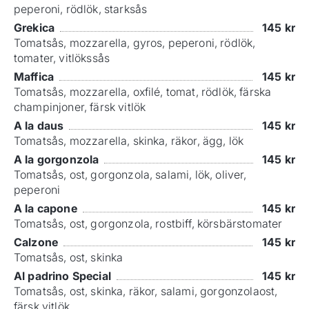
peperoni, rödlök, starksås
Grekica
145
kr
Tomatsås, mozzarella, gyros, peperoni, rödlök,
tomater, vitlökssås
Maffica
145
kr
Tomatsås, mozzarella, oxfilé, tomat, rödlök, färska
champinjoner, färsk vitlök
A la daus
145
kr
Tomatsås, mozzarella, skinka, räkor, ägg, lök
A la gorgonzola
145
kr
Tomatsås, ost, gorgonzola, salami, lök, oliver,
peperoni
A la capone
145
kr
Tomatsås, ost, gorgonzola, rostbiff, körsbärstomater
Calzone
145
kr
Tomatsås, ost, skinka
Al padrino Special
145
kr
Tomatsås, ost, skinka, räkor, salami, gorgonzolaost,
färsk vitlök