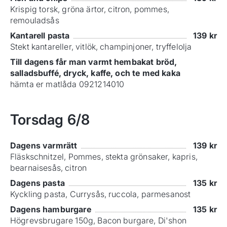
Krispig torsk, gröna ärtor, citron, pommes,
remouladsås
Kantarell pasta
139
kr
Stekt kantareller, vitlök, champinjoner, tryffelolja
Till dagens får man varmt hembakat bröd,
salladsbuffé, dryck, kaffe, och te med kaka
hämta er matlåda 0921214010
Torsdag
6/8
Dagens varmrätt
139
kr
Fläskschnitzel, Pommes, stekta grönsaker, kapris,
bearnaisesås, citron
Dagens pasta
135
kr
Kyckling pasta, Currysås, ruccola, parmesanost
Dagens hamburgare
135
kr
Högrevsbrugare 150g, Bacon burgare, Di'shon