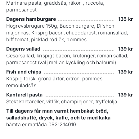
Marinara pasta, gräddsås, räkor, , ruccola,
parmesanost
Dagens hamburgare
135
kr
Högrevsbrugare 150g, Bacon burgare, Di'shon
majonnäs, Krispig bacon, chueddarost, romansallad,
biff tomat, picklad rödlök, pommes
Dagens sallad
139
kr
Cesarsallad, krispigt bacon, krutonger, roman sallad,
parmesanost (välj mellan kyckling och haloumi)
Fish and chips
139
kr
Krispig torsk, gröna ärtor, citron, pommes,
remouladsås
Kantarell pasta
139
kr
Stekt kantareller, vitlök, champinjoner, tryffelolja
Till dagens får man varmt hembakat bröd,
salladsbuffé, dryck, kaffe, och te med kaka
hämta er matlåda 0921214010