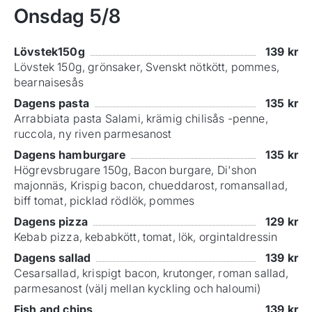
Onsdag
5/8
Lövstek150g
139
kr
Lövstek 150g, grönsaker, Svenskt nötkött, pommes,
bearnaisesås
Dagens pasta
135
kr
Arrabbiata pasta Salami, krämig chilisås -penne,
ruccola, ny riven parmesanost
Dagens hamburgare
135
kr
Högrevsbrugare 150g, Bacon burgare, Di'shon
majonnäs, Krispig bacon, chueddarost, romansallad,
biff tomat, picklad rödlök, pommes
Dagens pizza
129
kr
Kebab pizza, kebabkött, tomat, lök, orgintaldressin
Dagens sallad
139
kr
Cesarsallad, krispigt bacon, krutonger, roman sallad,
parmesanost (välj mellan kyckling och haloumi)
Fish and chips
139
kr