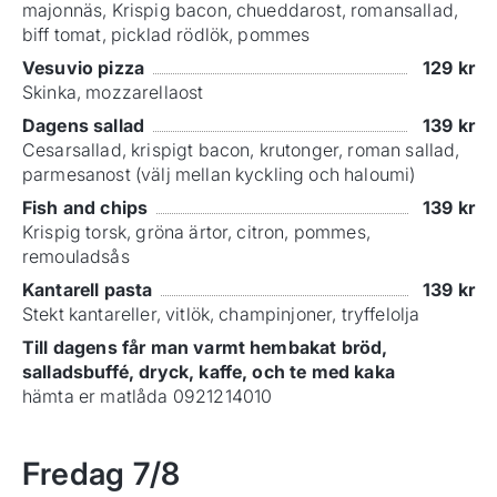
majonnäs, Krispig bacon, chueddarost, romansallad,
biff tomat, picklad rödlök, pommes
Vesuvio pizza
129
kr
Skinka, mozzarellaost
Dagens sallad
139
kr
Cesarsallad, krispigt bacon, krutonger, roman sallad,
parmesanost (välj mellan kyckling och haloumi)
Fish and chips
139
kr
Krispig torsk, gröna ärtor, citron, pommes,
remouladsås
Kantarell pasta
139
kr
Stekt kantareller, vitlök, champinjoner, tryffelolja
Till dagens får man varmt hembakat bröd,
salladsbuffé, dryck, kaffe, och te med kaka
hämta er matlåda 0921214010
Fredag
7/8