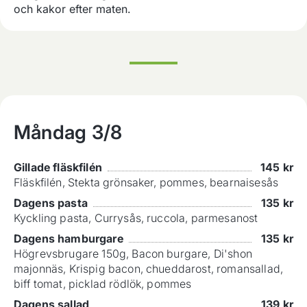
och kakor efter maten.
Måndag
3/8
Gillade fläskfilén
145
kr
Fläskfilén, Stekta grönsaker, pommes, bearnaisesås
Dagens pasta
135
kr
Kyckling pasta, Currysås, ruccola, parmesanost
Dagens hamburgare
135
kr
Högrevsbrugare 150g, Bacon burgare, Di'shon
majonnäs, Krispig bacon, chueddarost, romansallad,
biff tomat, picklad rödlök, pommes
Dagens sallad
139
kr