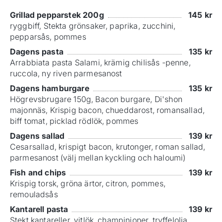
Grillad pepparstek 200g
145
kr
ryggbiff, Stekta grönsaker, paprika, zucchini,
pepparsås, pommes
Dagens pasta
135
kr
Arrabbiata pasta Salami, krämig chilisås -penne,
ruccola, ny riven parmesanost
Dagens hamburgare
135
kr
Högrevsbrugare 150g, Bacon burgare, Di'shon
majonnäs, Krispig bacon, chueddarost, romansallad,
biff tomat, picklad rödlök, pommes
Dagens sallad
139
kr
Cesarsallad, krispigt bacon, krutonger, roman sallad,
parmesanost (välj mellan kyckling och haloumi)
Fish and chips
139
kr
Krispig torsk, gröna ärtor, citron, pommes,
remouladsås
Kantarell pasta
139
kr
Stekt kantareller, vitlök, champinjoner, tryffelolja