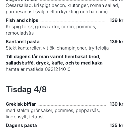
Cesarsallad, krispigt bacon, krutonger, roman sallad,
parmesanost (välj mellan kyckling och haloumi)
Fish and chips
139
kr
Krispig torsk, gröna ärtor, citron, pommes,
remouladsås
Kantarell pasta
139
kr
Stekt kantareller, vitlök, champinjoner, tryffelolja
Till dagens får man varmt hembakat bröd,
salladsbuffé, dryck, kaffe, och te med kaka
hämta er matlåda 0921214010
Tisdag
4/8
Grekisk biffar
139
kr
med stekta grönsaker, pommes, pepparsås,
lingonsylt, fetaost
Dagens pasta
135
kr