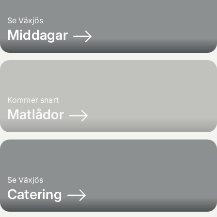
Se
Växjös
Middagar
Kommer snart
Matlådor
Se
Växjös
Catering