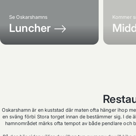
Se
Oskarshamns
Kommer s
Luncher
Mid
Resta
Oskarshamn är en kuststad där maten ofta hänger ihop med h
en sväng förbi Stora torget innan de bestämmer sig. I de äl
hamnområdet märks ofta tempot av både pendlare och besö