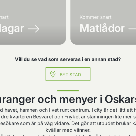
nart
Kommer snart
dagar
Matlådor
Vill du se vad som serveras i en annan stad?
BYT STAD
uranger och menyer i Oska
avet, hamnen och livet runt centrum. I city är det lätt att
dre kvarteren Besväret och Fnyket är stämningen lite mer små
kare som är på väg vidare. Det gör att utbudet brukar känna
kvällar med vänner.