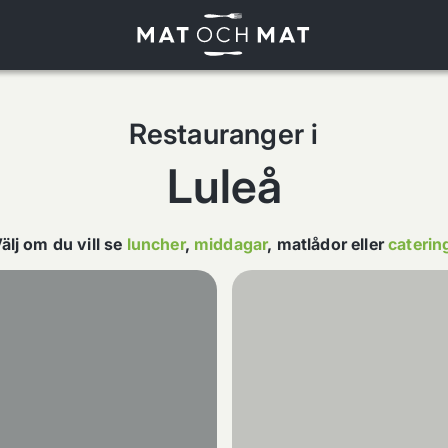
Restauranger i
Luleå
älj om du vill se
luncher
,
middagar
,
matlådor
eller
caterin