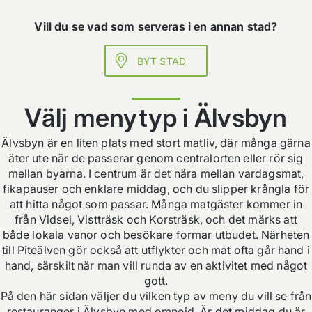
Vill du se vad som serveras i en annan stad?
BYT STAD
Välj menytyp i Älvsbyn
Älvsbyn är en liten plats med stort matliv, där många gärna
äter ute när de passerar genom centralorten eller rör sig
mellan byarna. I centrum är det nära mellan vardagsmat,
fikapauser och enklare middag, och du slipper krångla för
att hitta något som passar. Många matgäster kommer in
från Vidsel, Vistträsk och Korsträsk, och det märks att
både lokala vanor och besökare formar utbudet. Närheten
till Piteälven gör också att utflykter och mat ofta går hand i
hand, särskilt när man vill runda av en aktivitet med något
gott.
På den här sidan väljer du vilken typ av meny du vill se från
restauranger i Älvsbyn med omnejd. Är det middag du är