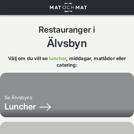
Restauranger i
Älvsbyn
Välj om du vill se
luncher
,
middagar
,
matlådor
eller
catering
:
Se
Älvsbyns
Luncher