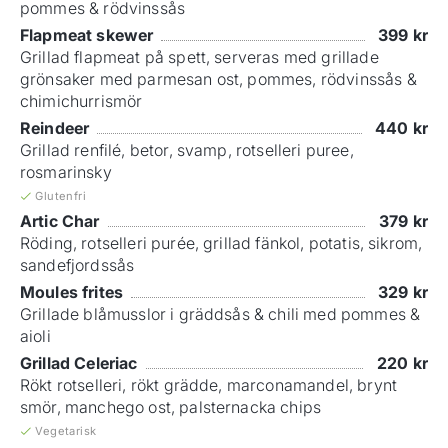
pommes & rödvinssås
Flapmeat skewer
399
kr
Grillad flapmeat på spett, serveras med grillade
grönsaker med parmesan ost, pommes, rödvinssås &
chimichurrismör
Reindeer
440
kr
Grillad renfilé, betor, svamp, rotselleri puree,
rosmarinsky
Glutenfri
Artic Char
379
kr
Röding, rotselleri purée, grillad fänkol, potatis, sikrom,
sandefjordssås
Moules frites
329
kr
Grillade blåmusslor i gräddsås & chili med pommes &
aioli
Grillad Celeriac
220
kr
Rökt rotselleri, rökt grädde, marconamandel, brynt
smör, manchego ost, palsternacka chips
Vegetarisk