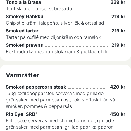
Tono a la Brasa
229
kr
Tonfisk, ajo blanco, sobrasada
Smokey Gahkku
219
kr
Chipotle kräm, jalapeño, silver lök & örtsallad
Smoked tartar
219
kr
Tartar på oxfilé med dijonkräm och ramslök
Smoked prawns
219
kr
Rökt rödräka med ramslök kräm & picklad chili
Varmrätter
Smoked peppercorn steak
420
kr
150g oxfilépepparstek serveras med grillade
grönsaker med parmesan ost, rökt sidfläsk från vår
smoker, pommes & pepparsås
Rib Eye 'SRB'
450
kr
Entrecôte serveras med chimichurrismör, grillade
grönsaker med parmesan, grillad paprika padron