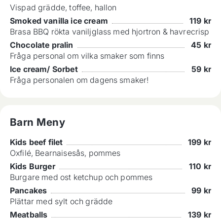
Vispad grädde, toffee, hallon
Smoked vanilla ice cream
119
kr
Brasa BBQ rökta vaniljglass med hjortron & havrecrisp
Chocolate pralin
45
kr
Fråga personal om vilka smaker som finns
Ice cream/ Sorbet
59
kr
Fråga personalen om dagens smaker!
Barn Meny
Kids beef filet
199
kr
Oxfilé, Bearnaisesås, pommes
Kids Burger
110
kr
Burgare med ost ketchup och pommes
Pancakes
99
kr
Plättar med sylt och grädde
Meatballs
139
kr