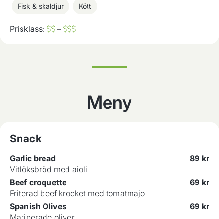
Fisk & skaldjur
Kött
Prisklass:
–
Meny
Snack
Garlic bread
89
kr
Vitlöksbröd med aioli
Beef croquette
69
kr
Friterad beef krocket med tomatmajo
Spanish Olives
69
kr
Marinerade oliver