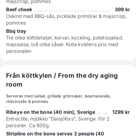
majscrisp, pommes
Beef cheek
399
kr
Oxkind med BBQ-sås, picklade primörer & majscrisp,
pommes
Bbq tray
Tre olika köttdetaljer, korvar, kyckling, potatissallad,
majssalsa, två olika såser. Kolla kvällens pris med
personalen
Från köttkylen / From the dry aging
room
Serveras med sallad, grillade grönsaker, bearnaisesås, 
rödvinssås & pommes
Ribeye on the bone (40 min), Sverige
1299
kr
Entrecôte, mjölkko "Dalsjöfors", Sverige. För 2
personer. Ca 800g
Stripline on the bone serves 2 people (40