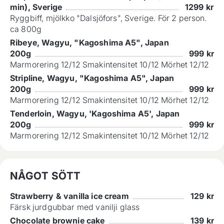
min), Sverige
1299
kr
Ryggbiff, mjölkko "Dalsjöfors", Sverige. För 2 person.
ca 800g
Ribeye, Wagyu, "Kagoshima A5", Japan
200g
999
kr
Marmorering 12/12 Smakintensitet 10/12 Mörhet 12/12
Stripline, Wagyu, "Kagoshima A5", Japan
200g
999
kr
Marmorering 12/12 Smakintensitet 10/12 Mörhet 12/12
Tenderloin, Wagyu, 'Kagoshima A5', Japan
200g
999
kr
Marmorering 12/12 Smakintensitet 10/12 Mörhet 12/12
NÅGOT SÖTT
Strawberry & vanilla ice cream
129
kr
Färsk jurdgubbar med vanilji glass
Chocolate brownie cake
139
kr