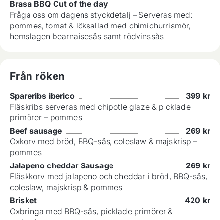
Brasa BBQ Cut of the day
Fråga oss om dagens styckdetalj – Serveras med:
pommes, tomat & löksallad med chimichurrismör,
hemslagen bearnaisesås samt rödvinssås
Från röken
Spareribs iberico
399
kr
Fläskribs serveras med chipotle glaze & picklade
primörer – pommes
Beef sausage
269
kr
Oxkorv med bröd, BBQ-sås, coleslaw & majskrisp –
pommes
Jalapeno cheddar Sausage
269
kr
Fläskkorv med jalapeno och cheddar i bröd, BBQ-sås,
coleslaw, majskrisp & pommes
Brisket
420
kr
Oxbringa med BBQ-sås, picklade primörer &