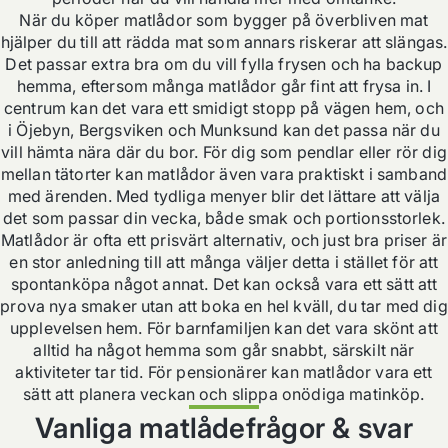
När du köper matlådor som bygger på överbliven mat
hjälper du till att rädda mat som annars riskerar att slängas.
Det passar extra bra om du vill fylla frysen och ha backup
hemma, eftersom många matlådor går fint att frysa in. I
centrum kan det vara ett smidigt stopp på vägen hem, och
i Öjebyn, Bergsviken och Munksund kan det passa när du
vill hämta nära där du bor. För dig som pendlar eller rör dig
mellan tätorter kan matlådor även vara praktiskt i samband
med ärenden. Med tydliga menyer blir det lättare att välja
det som passar din vecka, både smak och portionsstorlek.
Matlådor är ofta ett prisvärt alternativ, och just bra priser är
en stor anledning till att många väljer detta i stället för att
spontanköpa något annat. Det kan också vara ett sätt att
prova nya smaker utan att boka en hel kväll, du tar med dig
upplevelsen hem. För barnfamiljen kan det vara skönt att
alltid ha något hemma som går snabbt, särskilt när
aktiviteter tar tid. För pensionärer kan matlådor vara ett
sätt att planera veckan och slippa onödiga matinköp.
Vanliga matlådefrågor & svar