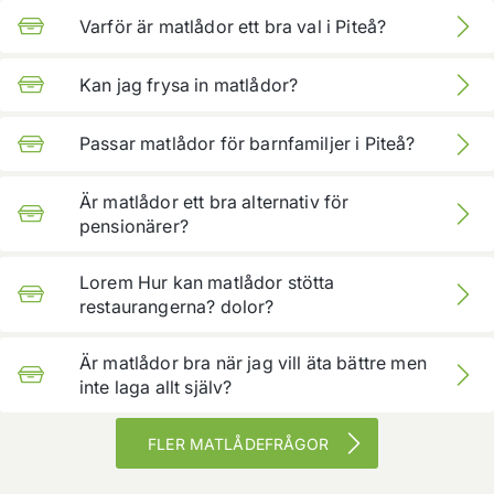
Varför är matlådor ett bra val i Piteå?
Matlådor gör vardagen enklare och kan ofta vara
Kan jag frysa in matlådor?
prisvärda. Du kan dessutom stötta lokala restauranger
och samtidigt minska matsvinn.
Ja, många matlådor går bra att frysa in, vilket gör dem
Passar matlådor för barnfamiljer i Piteå?
perfekta som backup hemma. Tipset är att märka upp
med datum så du har koll på ordningen.
Ja, barnfamiljer gillar ofta att kunna lösa en snabb
Är matlådor ett bra alternativ för
middag utan att kompromissa helt med variation. Välj
pensionärer?
gärna matlådor som känns lättätna och som går
snabbt att värma.
Ja, det kan vara bekvämt och ge en trygg plan för
Lorem Hur kan matlådor stötta
veckan. Många uppskattar att det går att ha flera
restaurangerna? dolor?
portioner hemma och ta fram när det passar.
Genom att köpa matlådor hjälper du till att skapa
Är matlådor bra när jag vill äta bättre men
efterfrågan även på dagar när du inte hinner sitta ned
inte laga allt själv?
och äta. Det är ett enkelt sätt att stötta lokala
restauranger i Piteå.
Det kan vara ett bra mellanting, du får en färdig
FLER MATLÅDEFRÅGOR
portion och kan samtidigt hålla vardagen enkel. Välj
rätter som känns balanserade för dig.