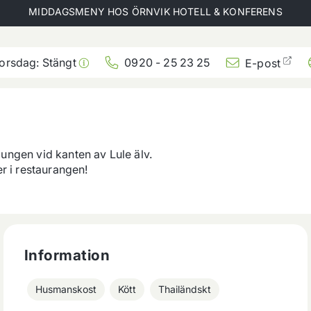
MIDDAGSMENY HOS
ÖRNVIK HOTELL & KONFERENS
torsdag:
Stängt
0920 - 25 23 25
E-post
dungen vid kanten av Lule älv.

 i restaurangen! 

Information
Husmanskost
Kött
Thailändskt