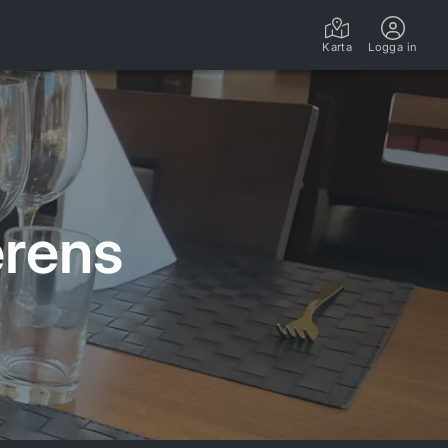
Karta
Logga in
erens