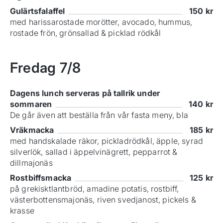
Gulärtsfalaffel
150
kr
med harissarostade morötter, avocado, hummus,
rostade frön, grönsallad & picklad rödkål
Fredag
7/8
Dagens lunch serveras på tallrik under
sommaren
140
kr
De går även att beställa från vår fasta meny, bla
Vräkmacka
185
kr
med handskalade räkor, pickladrödkål, äpple, syrad
silverlök, sallad i äppelvinägrett, pepparrot &
dillmajonäs
Rostbiffsmacka
125
kr
på grekisktlantbröd, amadine potatis, rostbiff,
västerbottensmajonäs, riven svedjanost, pickels &
krasse