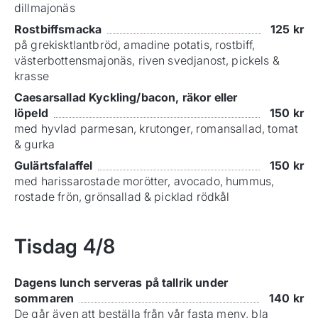
dillmajonäs
Rostbiffsmacka
125
kr
på grekisktlantbröd, amadine potatis, rostbiff,
västerbottensmajonäs, riven svedjanost, pickels &
krasse
Caesarsallad Kyckling/bacon, räkor eller
löpeld
150
kr
med hyvlad parmesan, krutonger, romansallad, tomat
& gurka
Gulärtsfalaffel
150
kr
med harissarostade morötter, avocado, hummus,
rostade frön, grönsallad & picklad rödkål
Tisdag
4/8
Dagens lunch serveras på tallrik under
sommaren
140
kr
De går även att beställa från vår fasta meny, bla