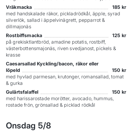
Vräkmacka
185
kr
med handskalade räkor, pickladrödkål, äpple, syrad
silverlök, sallad i äppelvinägrett, pepparrot &
dillmajonäs
Rostbiffsmacka
125
kr
på grekisktlantbröd, amadine potatis, rostbiff,
västerbottensmajonäs, riven svedjanost, pickels &
krasse
Caesarsallad Kyckling/bacon, räkor eller
löpeld
150
kr
med hyvlad parmesan, krutonger, romansallad, tomat
& gurka
Gulärtsfalaffel
150
kr
med harissarostade morötter, avocado, hummus,
rostade frön, grönsallad & picklad rödkål
Onsdag
5/8