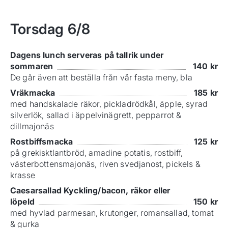
Torsdag
6/8
Dagens lunch serveras på tallrik under
sommaren
140
kr
De går även att beställa från vår fasta meny, bla
Vräkmacka
185
kr
med handskalade räkor, pickladrödkål, äpple, syrad
silverlök, sallad i äppelvinägrett, pepparrot &
dillmajonäs
Rostbiffsmacka
125
kr
på grekisktlantbröd, amadine potatis, rostbiff,
västerbottensmajonäs, riven svedjanost, pickels &
krasse
Caesarsallad Kyckling/bacon, räkor eller
löpeld
150
kr
med hyvlad parmesan, krutonger, romansallad, tomat
& gurka