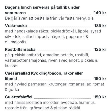
Dagens lunch serveras på tallrik under
sommaren
140
kr
De går även att beställa från vår fasta meny, bla
Vräkmacka
185
kr
med handskalade räkor, pickladrödkål, äpple, syrad
silverlök, sallad i äppelvinägrett, pepparrot &
dillmajonäs
Rostbiffsmacka
125
kr
på grekisktlantbröd, amadine potatis, rostbiff,
västerbottensmajonäs, riven svedjanost, pickels &
krasse
Caesarsallad Kyckling/bacon, räkor eller
löpeld
150
kr
med hyvlad parmesan, krutonger, romansallad, tomat
& gurka
Gulärtsfalaffel
150
kr
med harissarostade morötter, avocado, hummus,
rostade frön, grönsallad & picklad rödkål