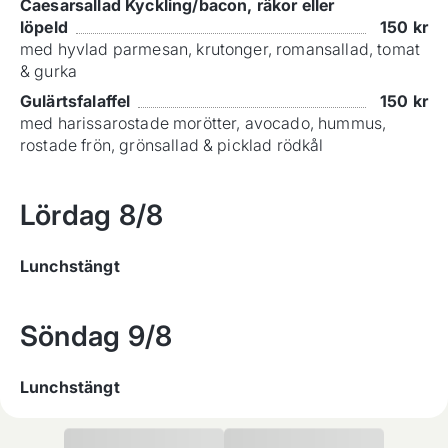
Caesarsallad Kyckling/bacon, räkor eller
löpeld
150
kr
med hyvlad parmesan, krutonger, romansallad, tomat
& gurka
Gulärtsfalaffel
150
kr
med harissarostade morötter, avocado, hummus,
rostade frön, grönsallad & picklad rödkål
Lördag
8/8
Lunchstängt
Söndag
9/8
Lunchstängt