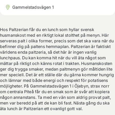
Gammelstadsvägen 1
Hos Paltzerian får du en lunch som hyllar svensk 
husmanskost med en riktigt lokal stolthet på menyn. Här 
serveras palt i olika former, precis som det ska vara när du 
befinner dig på paltens hemmaplan. Paltzerian är faktiskt 
världens enda paltzeria, så det här är ingen vanlig 
lunchpaus. Du kan komma hit när du vill äta något som 
mättar på riktigt och känns rotat i trakten. Husmanskosten 
ger dig trygga smaker, medan paltmenyn gör måltiden lite 
mer speciell. Det är ett ställe där du gärna kommer hungrig 
och lämnar med både energi och respekt för potatisens 
möjligheter. På Gammelstadsvägen 1 i Öjebyn, strax norr 
om centrala Piteå får du en smak som är svår att kopiera 
någon annanstans. Ta med en vän som aldrig provat palt, 
men var beredd på att de kan bli fast. Nästa gång du ska 
äta lunch är Paltzerian ett ovanligt gott val.