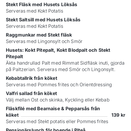
Stekt Fläsk med Husets Löksås
Serveras med Kokt Potatis
Stekt Saltsill med Husets Löksås
Serveras med Kokt Potatis
Raggmunkar med Stekt fläsk
Serveras med Lingonsylt och Smör
Husets: Kokt Pitepalt, Kokt Blodpalt och Stekt
Pitepalt
Äkta handrullad Palt med Rimmat Sidfläsk inuti, gjorda
på Paltzerian. Serveras med Smör och Lingonsylt.
Kebabtallrik från köket
Serveras med Pommes frites och Orientdressing
Valfri sallad från köket
Välj mellan Ost och skinka, Kyckling eller Kebab
Fläskfilé med Bearnaise & Pepparsås från
köket
139
kr
Serveras med Stekt potatis eller Pommes frites
Pensionärslunch för boende i Piteå