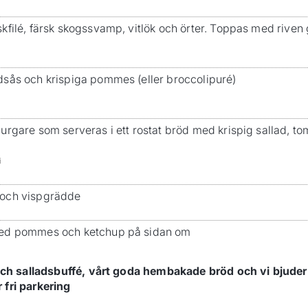
kfilé, färsk skogssvamp, vitlök och örter. Toppas med rive
dsås och krispiga pommes (eller broccolipuré)
urgare som serveras i ett rostat bröd med krispig sallad, t
i
 och vispgrädde
med pommes och ketchup på sidan om
räsch salladsbuffé, vårt goda hembakade bröd och vi bjude
 fri parkering