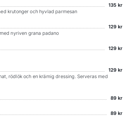
135
kr
s med krutonger och hyvlad parmesan
129
kr
as med nyriven grana padano
129
kr
129
kr
omat, rödlök och en krämig dressing. Serveras med
89
kr
89
kr