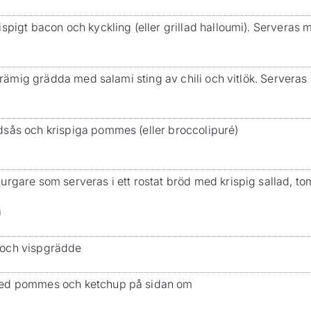
ispigt bacon och kyckling (eller grillad halloumi). Servera
! Krämig grädda med salami sting av chili och vitlök. Server
dsås och krispiga pommes (eller broccolipuré)
urgare som serveras i ett rostat bröd med krispig sallad, t
i
 och vispgrädde
med pommes och ketchup på sidan om