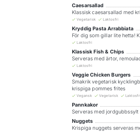
Caesarsallad
Klassisk caesarsallad med kr
Vegetarisk
Laktosfri
Kryddig Pasta Arrabbiata
För dig som gillar lite hetta
Laktosfri
Klassisk Fish & Chips
Serveras med ärtor, remoula
Laktosfri
Veggie Chicken Burgers
Smakrik vegetarisk kycklingb
krispiga pommes frites
Vegansk
Vegetarisk
Laktosfr
Pannkakor
Serveras med jordgubbssylt
Nuggets
Krispiga nuggets serveras 