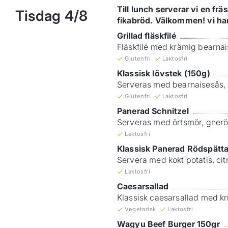
Till lunch serverar vi en f
Tisdag
4/8
fikabröd. Välkommen! vi har
Grillad fläskfilé
Fläskfilé med krämig bearnai
Glutenfri
Laktosfri
Klassisk lövstek (150g)
Serveras med bearnaisesås, b
Glutenfri
Laktosfri
Panerad Schnitzel
Serveras med örtsmör, gnerös
Laktosfri
Klassisk Panerad Rödspätt
Servera med kokt potatis, cit
Laktosfri
Caesarsallad
Klassisk caesarsallad med kr
Vegetarisk
Laktosfri
Wagyu Beef Burger 150gr