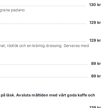
130
kr
n grana padano
129
kr
129
kr
omat, rödlök och en krämig dressing. Serveras med
89
kr
89
kr
r på läsk. Avsluta måltiden med vårt goda kaffe och
139
kr