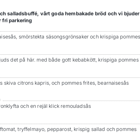
räsch salladsbuffé, vårt goda hembakade bröd och vi bjude
 fri parkering
isesås, smörstekta säsongsgrönsaker och krispiga pommes fr
bjuds det på här. med både gott kebabkött, krispiga pommes
 skiva citrons kapris, och pommes frites, bearnaisesås
a
ronklyfta och en rejäl klick remouladsås
tomat, tryffelmayo, pepparost, krispig sallad och pommes