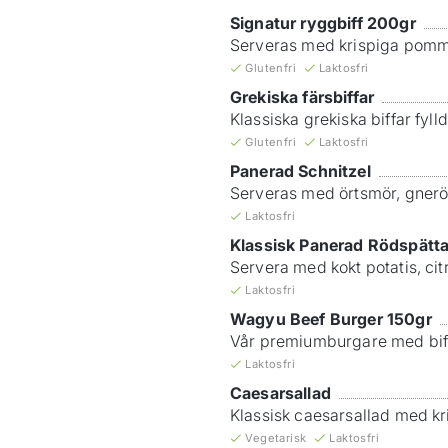
Signatur ryggbiff 200gr
Serveras med krispiga pommes
Glutenfri
Laktosfri
Grekiska färsbiffar
Klassiska grekiska biffar fyl
Glutenfri
Laktosfri
Panerad Schnitzel
Serveras med örtsmör, gnerös
Laktosfri
Klassisk Panerad Rödspätt
Servera med kokt potatis, cit
Laktosfri
Wagyu Beef Burger 150gr
Vår premiumburgare med biff
Laktosfri
Caesarsallad
Klassisk caesarsallad med kr
Vegetarisk
Laktosfri