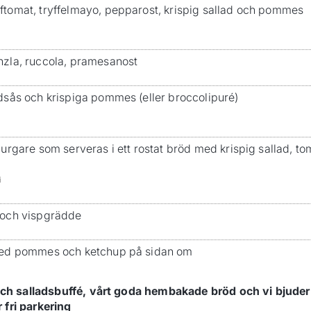
tomat, tryffelmayo, pepparost, krispig sallad och pommes
zla, ruccola, pramesanost
dsås och krispiga pommes (eller broccolipuré)
urgare som serveras i ett rostat bröd med krispig sallad, t
i
 och vispgrädde
med pommes och ketchup på sidan om
räsch salladsbuffé, vårt goda hembakade bröd och vi bjude
 fri parkering