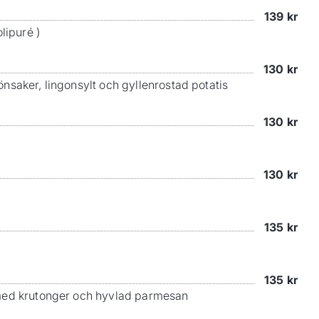
139
kr
lipuré )
130
kr
önsaker, lingonsylt och gyllenrostad potatis
130
kr
130
kr
135
kr
135
kr
s med krutonger och hyvlad parmesan