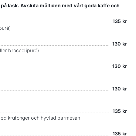
r på läsk. Avsluta måltiden med vårt goda kaffe och
135
kr
puré)
130
kr
ler broccolipuré)
130
kr
130
kr
135
kr
s med krutonger och hyvlad parmesan
135
kr