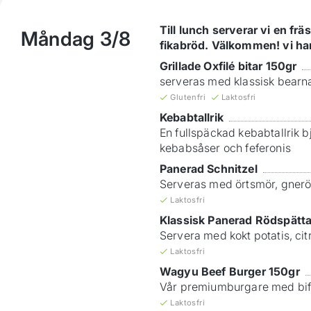
Till lunch serverar vi en f
Måndag
3/8
fikabröd. Välkommen! vi har
Grillade Oxfilé bitar 150gr
serveras med klassisk bearna
Glutenfri
Laktosfri
Kebabtallrik
En fullspäckad kebabtallrik 
kebabsåser och feferonis
Panerad Schnitzel
Serveras med örtsmör, gnerös
Laktosfri
Klassisk Panerad Rödspätt
Servera med kokt potatis, cit
Laktosfri
Wagyu Beef Burger 150gr
Vår premiumburgare med biff
Laktosfri