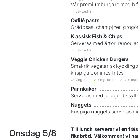
Vår premiumburgare med biff
Laktosfri
Oxfilé pasts
Gräddsås, champjner, grogon
Klassisk Fish & Chips
Serveras med ärtor, remoula
Laktosfri
Veggie Chicken Burgers
Smakrik vegetarisk kycklingb
krispiga pommes frites
Vegansk
Vegetarisk
Laktosfr
Pannkakor
Serveras med jordgubbssylt
Nuggets
Krispiga nuggets serveras 
Till lunch serverar vi en f
Onsdag
5/8
fikabröd. Välkommen! vi har