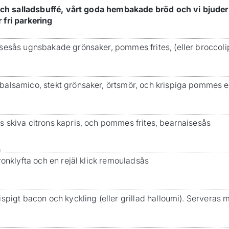
räsch salladsbuffé, vårt goda hembakade bröd och vi bjude
 fri parkering
sesås ugnsbakade grönsaker, pommes frites, (eller broccoli
alsamico, stekt grönsaker, örtsmör, och krispiga pommes el
 skiva citrons kapris, och pommes frites, bearnaisesås
a
ronklyfta och en rejäl klick remouladsås
ispigt bacon och kyckling (eller grillad halloumi). Servera