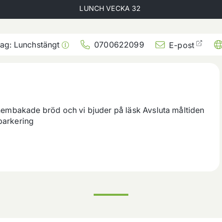
LUNCH VECKA
32
dag:
Lunchstängt
0700622099
E-post
a hembakade bröd och vi bjuder på läsk Avsluta måltiden 
parkering