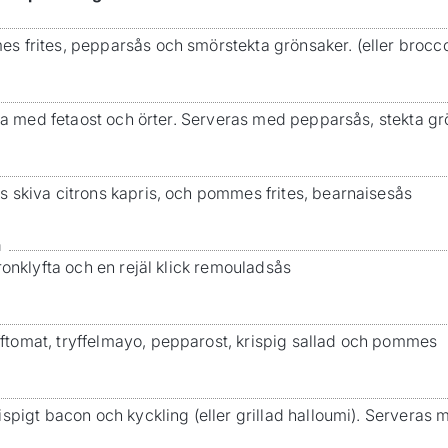
 frites, pepparsås och smörstekta grönsaker. (eller brocco
lda med fetaost och örter. Serveras med pepparsås, stekta gr
 skiva citrons kapris, och pommes frites, bearnaisesås
a
ronklyfta och en rejäl klick remouladsås
tomat, tryffelmayo, pepparost, krispig sallad och pommes
ispigt bacon och kyckling (eller grillad halloumi). Servera