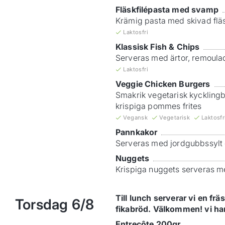
Fläskfilépasta med svamp
Krämig pasta med skivad fläs
Laktosfri
Klassisk Fish & Chips
Serveras med ärtor, remoula
Laktosfri
Veggie Chicken Burgers
Smakrik vegetarisk kycklingb
krispiga pommes frites
Vegansk
Vegetarisk
Laktosfr
Pannkakor
Serveras med jordgubbssylt
Nuggets
Krispiga nuggets serveras 
Till lunch serverar vi en f
Torsdag
6/8
fikabröd. Välkommen! vi har
Entrecôte 200gr