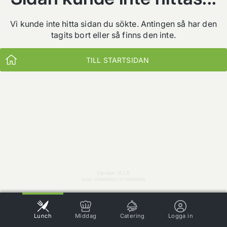
Vi kunde inte hitta sidan du sökte. Antingen så har den
tagits bort eller så finns den inte.
TILL STARTSIDAN
Version 15.1.5
build: 179886900 (1779886900)
Lunch
Middag
Catering
Logga in