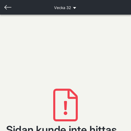
Vecka
32
Sidan kunde inte hittas...