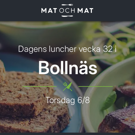
ONSDAG 5/8
TORSDAG 6/8
FREDAG 7/8
Dagens luncher vecka
32
i
Bollnäs
Torsdag
6
/
8