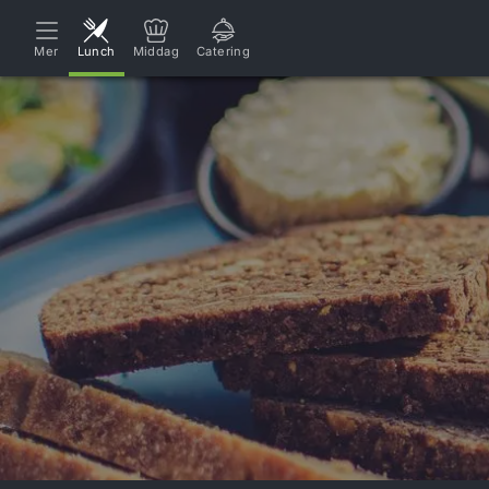
MÅNDAG 3/8
TISDAG 4/8
VECKA 31
Mer
Lunch
Middag
Catering