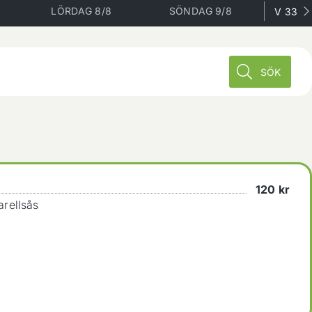
LÖRDAG 8/8
SÖNDAG 9/8
V 33
SÖK
120
kr
arellsås