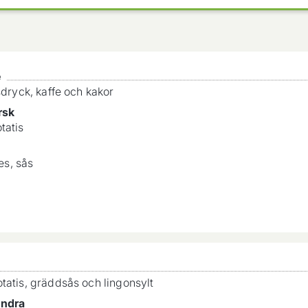
é
sdryck, kaffe och kakor
rsk
tatis
s, sås
tatis, gräddsås och lingonsylt
undra