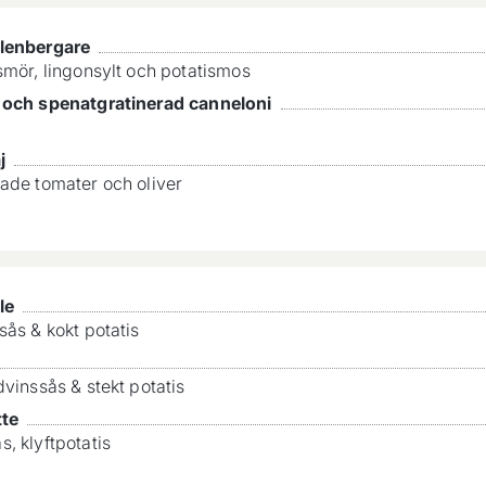
lenbergare
smör, lingonsylt och potatismos
 och spenatgratinerad canneloni
j
ade tomater och oliver
le
sås & kokt potatis
dvinssås & stekt potatis
tte
, klyftpotatis