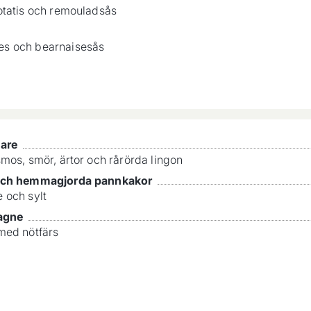
otatis och remouladsås
s och bearnaisesås
are
mos, smör, ärtor och rårörda lingon
och hemmagjorda pannkakor
 och sylt
agne
med nötfärs