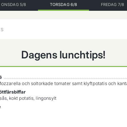
ONSDAG 5/8
TORSDAG 6/8
FREDAG 7/8
Dagens lunchtips!
é
ozzarella och soltorkade tomater samt klyftpotatis och kant
ttfärsbiffar
s, kokt potatis, lingonsylt
é