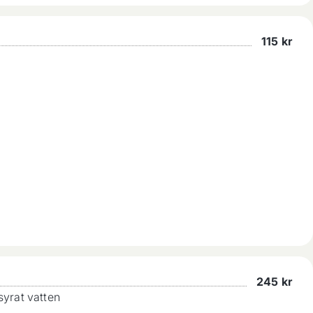
115
kr
245
kr
lsyrat vatten