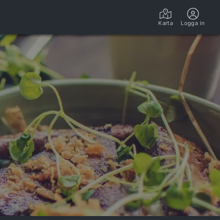
LÖRDAG 8/8
SÖNDAG 9/8
VECKA 33
Karta
Logga in