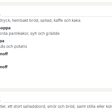
é
sdryck, hembakt bröd, sallad, kaffe och kaka
soppa
rda pannkakor, sylt och grädde
mpa
ås och potatis
noff
noff
é
er, ett stort salladsbord, smör och bröd, samt stilla eller ko