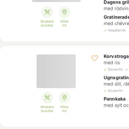
Dagens gril
med rödvins
Gratinerad
Veckans
Hitta
med chèvreo
luncher
hit
Vegetarisk
Korvstroga
med ris
Glutenfri
Ugnsgratin
med dill, r
Glutenfri
Pannkaka
med sylt o
Veckans
Hitta
luncher
hit