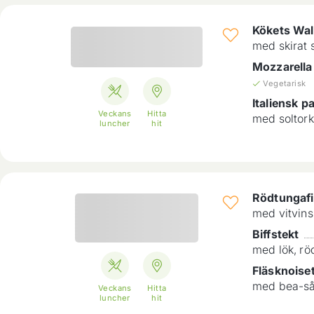
Kökets Wal
med skirat 
Mozzarella
Vegetarisk
Italiensk pa
Veckans
Hitta
med soltork
luncher
hit
Rödtungafi
med vitvins
Biffstekt
med lök, rö
Fläsknoise
med bea-sås
Veckans
Hitta
luncher
hit