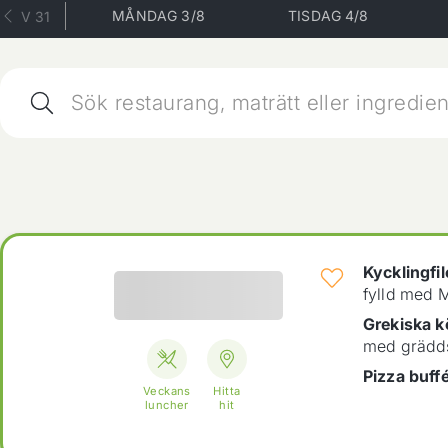
MÅNDAG 3/8
TISDAG 4/8
V 31
Kycklingfil
fylld med M
Grekiska kö
med gräddså
Pizza buff
Veckans
Hitta
luncher
hit