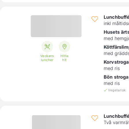
Lunchbuff
inkl måltid
Husets ärt
med hemgjo
Köttfärsli
med grädds
Veckans
Hitta
luncher
hit
Korvstroga
med ris
Bön stroga
med ris
Vegetarisk
Lunchbuff
Två varmrätt