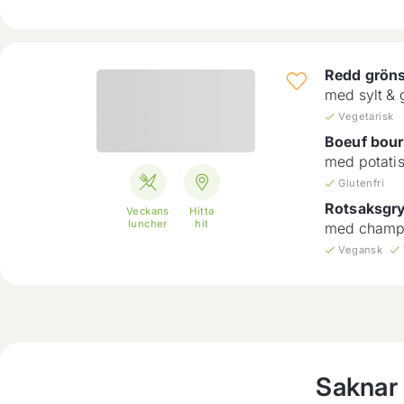
Redd grön
med sylt &
Vegetarisk
Boeuf bou
med potati
Glutenfri
Rotsaksgr
Veckans
Hitta
luncher
hit
med champi
Vegansk
Saknar