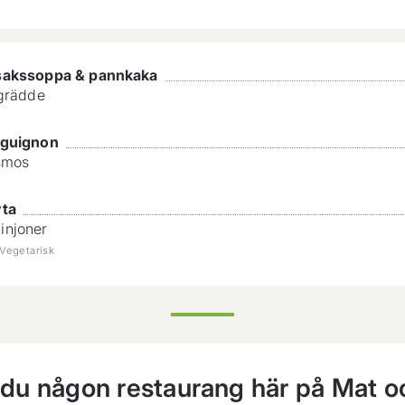
sakssoppa & pannkaka
 grädde
rguignon
smos
yta
njoner
Vegetarisk
 du någon restaurang här på Mat o