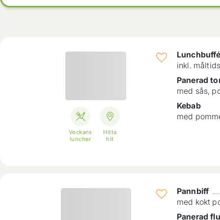
Lunchbuff
inkl. måltid
Panerad to
med sås, po
Kebab
med pomme
Veckans
Hitta
luncher
hit
Pannbiff
med kokt po
Panerad fl