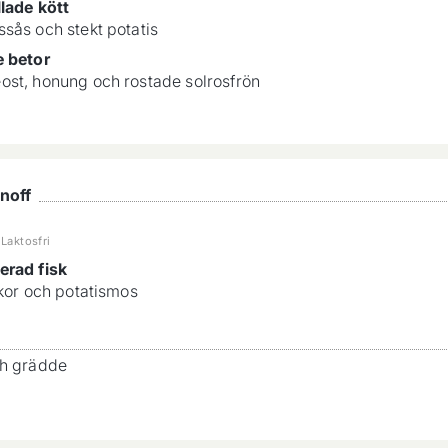
lade kött
sås och stekt potatis
e betor
st, honung och rostade solrosfrön
noff
Laktosfri
erad fisk
äkor och potatismos
ch grädde