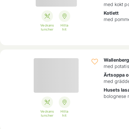
med kokt p
Kotlett
med pomme
Veckans
Hitta
luncher
hit
Wallenberg
med potatis
Ärtsoppa 
med grädde
Husets las
bolognese 
Veckans
Hitta
luncher
hit