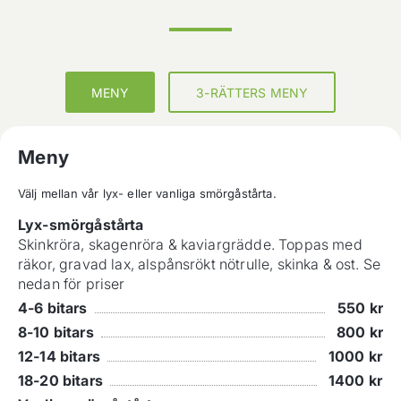
MENY
3-RÄTTERS MENY
Meny
Välj mellan vår lyx- eller vanliga smörgåstårta.
Lyx-smörgåstårta
Skinkröra, skagenröra & kaviargrädde. Toppas med
räkor, gravad lax, alspånsrökt nötrulle, skinka & ost. Se
nedan för priser
4-6 bitars
550
kr
8-10 bitars
800
kr
12-14 bitars
1000
kr
18-20 bitars
1400
kr