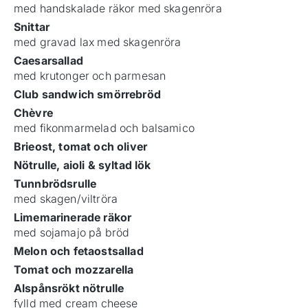
med handskalade räkor med skagenröra
Snittar
med gravad lax med skagenröra
Caesarsallad
med krutonger och parmesan
Club sandwich smörrebröd
Chèvre
med fikonmarmelad och balsamico
Brieost, tomat och oliver
Nötrulle, aioli & syltad lök
Tunnbrödsrulle
med skagen/viltröra
Limemarinerade räkor
med sojamajo på bröd
Melon och fetaostsallad
Tomat och mozzarella
Alspånsrökt nötrulle
fylld med cream cheese