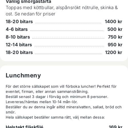
Vanlig smörgåstårta
Toppas med köttbullar, alspånsrökt nötrulle, skinka &
ost. Se nedan för priser
18-20 bitars
1400
kr
4-6 bitars
500
kr
8-10 bitars
750
kr
12-14 bitars
950
kr
18-20 bitars
1200
kr
Lunchmeny
För det större sällskapet som vill förboka luncher! Perfekt för 
eventet, firman, eller annan sammanstrålning.

Beställ senast 3 dagar i förväg och minimum 8 personer. 
Levereras/hämtas mellan 10-14 mån-lör.

Beställer du av denna ingår alltid mineralvatten, sallad, bröd och 
smör. 

Hela sällskapet beställer samma rätt, välj mellan dessa:
Helstekt fläskfilé
169
kr