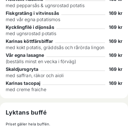
med pepparsås & ugnsrostad potatis
Fiskgratäng i vitvinssås
169
kr
med vår egna potatismos
Kycklingfilé i dijonsås
169
kr
med ugnsrostad potatis
Karinas köttfärsbiffar
169
kr
med kokt potatis, gräddsås och rårörda lingon
Vår egna lasagne
169
kr
(beställs minst en vecka i förväg)
Skaldjursgryta
169
kr
med saffran, räkor och aioli
Karinas tacopaj
169
kr
med creme fraiche
Lyktans buffé
Priset gäller hela buffén.