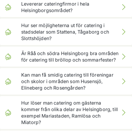
Levererar cateringfirmor i hela
både kontor, föreningar och privata fester i hem eller
Helsingborgsområdet?
lokaler.
De flesta täcker centrala Helsingborg och närliggande
Hur ser möjligheterna ut för catering i
områden, och en del kör även längre ut mot
stadsdelar som Stattena, Tågaborg och
omgivande orter efter överenskommelse.
Slottshöjden?
Stattena, Tågaborg och Slottshöjden är bostadsnära
Är Råå och södra Helsingborg bra områden
områden där många beställer catering till
för catering till bröllop och sommarfester?
födelsedagar, studentmottagningar och familjefester.
Leverantörerna brukar erbjuda flexibla upplägg som
Råå och övriga södra staden är populära för
Kan man få smidig catering till föreningar
fungerar bra i både lägenheter och
sommarfester, bröllop och större släktkalas. Här
och skolor i områden som Husensjö,
gemensamhetslokaler.
kombineras ofta catering med närheten till stranden,
Elineberg och Rosengården?
vilket gör bufféer och plockmat extra uppskattat.
Ja, i östra och sydöstra Helsingborg, till exempel
Hur löser man catering om gästerna
Husensjö, Elineberg och Rosengården, finns många
kommer från olika delar av Helsingborg, till
föreningar, skolor och idrottslag som använder
exempel Mariastaden, Ramlösa och
catering till möten, läger och avslutningar. Många
Miatorp?
menyer är anpassade för större grupper och blandade
åldrar.