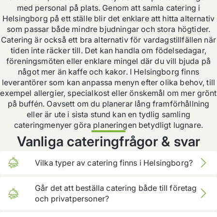
med personal på plats. Genom att samla catering i
Helsingborg på ett ställe blir det enklare att hitta alternativ
som passar både mindre bjudningar och stora högtider.
Catering är också ett bra alternativ för vardagstillfällen när
tiden inte räcker till. Det kan handla om födelsedagar,
föreningsmöten eller enklare mingel där du vill bjuda på
något mer än kaffe och kakor. I Helsingborg finns
leverantörer som kan anpassa menyn efter olika behov, till
exempel allergier, specialkost eller önskemål om mer grönt
på buffén. Oavsett om du planerar lång framförhållning
eller är ute i sista stund kan en tydlig samling
cateringmenyer göra planeringen betydligt lugnare.
Vanliga cateringfrågor & svar
Vilka typer av catering finns i Helsingborg?
Här kan du hitta allt från klassiska bufféer och
Går det att beställa catering både till företag
smörgåstårtor till mer moderna plockmenyer,
och privatpersoner?
grillkoncept och temabufféer.
Ja, många restauranger i Helsingborg levererar till