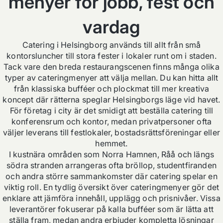
menyer för jobb, fest och
vardag
Catering i Helsingborg används till allt från små
kontorsluncher till stora fester i lokaler runt om i staden.
Tack vare den breda restaurangscenen finns många olika
typer av cateringmenyer att välja mellan. Du kan hitta allt
från klassiska bufféer och plockmat till mer kreativa
koncept där rätterna speglar Helsingborgs läge vid havet.
För företag i city är det smidigt att beställa catering till
konferensrum och kontor, medan privatpersoner ofta
väljer leverans till festlokaler, bostadsrättsföreningar eller
hemmet.
I kustnära områden som Norra Hamnen, Råå och längs
södra stranden arrangeras ofta bröllop, studentfiranden
och andra större sammankomster där catering spelar en
viktig roll. En tydlig översikt över cateringmenyer gör det
enklare att jämföra innehåll, upplägg och prisnivåer. Vissa
leverantörer fokuserar på kalla bufféer som är lätta att
ställa fram, medan andra erbjuder kompletta lösningar