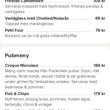
Friterad Camembert
109
kr
Serveras klassiskt med hjortronsylt, friterad persilja &
vaniljglass
Vaniljglass med Choklad/Kolasås
69
kr
Toppad med marängkross
Petit Four
79
kr
Kockens val av två goda chokladtryfflar
Pubmeny
Croque Monsieur
189
kr
Matig varm macka från Frankrikes pubar. Dijon, rökt
skinka, färsk tomat, skivad rödlök & ost gratineras
under grillen för fantastiska smaker. Serveras med
bearnaise & pommes
Fish & Chips
179
kr
Nyfriterad, krispig kolja, pommes, husets egna
tartarsås, citron & vinäger