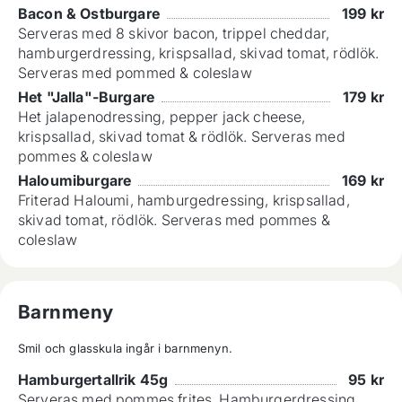
Bacon & Ostburgare
199
kr
Serveras med 8 skivor bacon, trippel cheddar,
hamburgerdressing, krispsallad, skivad tomat, rödlök.
Serveras med pommed & coleslaw
Het "Jalla"-Burgare
179
kr
Het jalapenodressing, pepper jack cheese,
krispsallad, skivad tomat & rödlök. Serveras med
pommes & coleslaw
Haloumiburgare
169
kr
Friterad Haloumi, hamburgedressing, krispsallad,
skivad tomat, rödlök. Serveras med pommes &
coleslaw
Barnmeny
Smil och glasskula ingår i barnmenyn.
Hamburgertallrik 45g
95
kr
Serveras med pommes frites. Hamburgerdressing,