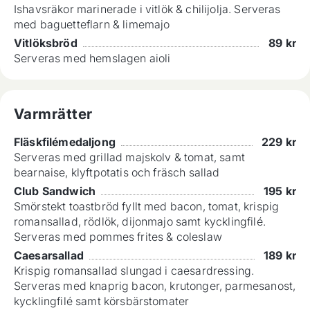
Ishavsräkor marinerade i vitlök & chilijolja. Serveras
med baguetteflarn & limemajo
Vitlöksbröd
89
kr
Serveras med hemslagen aioli
Varmrätter
Fläskfilémedaljong
229
kr
Serveras med grillad majskolv & tomat, samt
bearnaise, klyftpotatis och fräsch sallad
Club Sandwich
195
kr
Smörstekt toastbröd fyllt med bacon, tomat, krispig
romansallad, rödlök, dijonmajo samt kycklingfilé.
Serveras med pommes frites & coleslaw
Caesarsallad
189
kr
Krispig romansallad slungad i caesardressing.
Serveras med knaprig bacon, krutonger, parmesanost,
kycklingfilé samt körsbärstomater