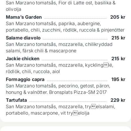
San Marzano tomatsås, Fior di Latte ost, basilika &
olivolja
Mama’s Garden
205
kr
San Marzano tomatsås, paprika, aubergine,
portabello, chili, zucchini, rödlök, ruccola & pinjenötter
Salame diavolo
215
kr
San Marzano tomatsås, mozzarella, chilikryddad
salami, färsk chili & mascarpone
Jackie chicken
215
kr
San Marzano tomatsås, mozzarella, kycklinglé,
rödlök, chili, ruccola, aiol
Formaggio capra
195
kr
San Marzano tomatsås, pecorino, getost, päron,
honung & valnötter. Bronsplats Pizza-SM 2017
Tartufata
229
kr
San Marzano tomatsås, mozzarella, tryelsalami,
portabello, mascarpone, vit tryelolja