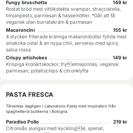
Fungy bruschetta
149
kr
Rostat bröd med vitlökstekta svampar, stracciatella,
timjanpesto, parmesan & hasselnötter. *Går att få
vegansk utan burratakräm & parmesan
Macaroncini
155
kr
4 stycken friterade krämiga makaronibollar fyllda med
smakrika ostar & en nypa chili, serveras med spicy
salsa rossa
Crispy artichokes
149
kr
Krispiga kronärtskockor, tryelmajonnäs, vegansk
parmesan, potatischips & citronklyfta
PASTA FRESCA
Tillverkas dagligen i Laboratorio Pasta med inspiration från 
spaghetteria butikerna i Bologna.
Paradiso Pollo
219
kr
Citronsås slungas med kycklinglé, spenat,