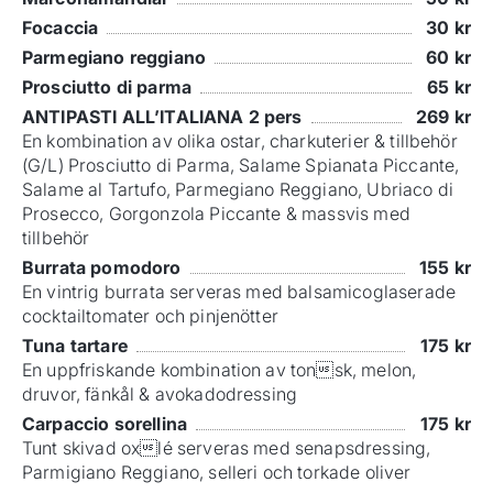
Focaccia
30
kr
Parmegiano reggiano
60
kr
Prosciutto di parma
65
kr
ANTIPASTI ALL’ITALIANA 2 pers
269
kr
En kombination av olika ostar, charkuterier & tillbehör
(G/L) Prosciutto di Parma, Salame Spianata Piccante,
Salame al Tartufo, Parmegiano Reggiano, Ubriaco di
Prosecco, Gorgonzola Piccante & massvis med
tillbehör
Burrata pomodoro
155
kr
En vintrig burrata serveras med balsamicoglaserade
cocktailtomater och pinjenötter
Tuna tartare
175
kr
En uppfriskande kombination av tonsk, melon,
druvor, fänkål & avokadodressing
Carpaccio sorellina
175
kr
Tunt skivad oxlé serveras med senapsdressing,
Parmigiano Reggiano, selleri och torkade oliver