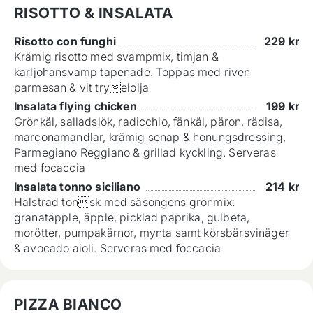
RISOTTO & INSALATA
Risotto con funghi
229
kr
Krämig risotto med svampmix, timjan &
karljohansvamp tapenade. Toppas med riven
parmesan & vit tryelolja
Insalata flying chicken
199
kr
Grönkål, salladslök, radicchio, fänkål, päron, rädisa,
marconamandlar, krämig senap & honungsdressing,
Parmegiano Reggiano & grillad kyckling. Serveras
med focaccia
Insalata tonno siciliano
214
kr
Halstrad tonsk med säsongens grönmix:
granatäpple, äpple, picklad paprika, gulbeta,
morötter, pumpakärnor, mynta samt körsbärsvinäger
& avocado aioli. Serveras med foccacia
PIZZA BIANCO