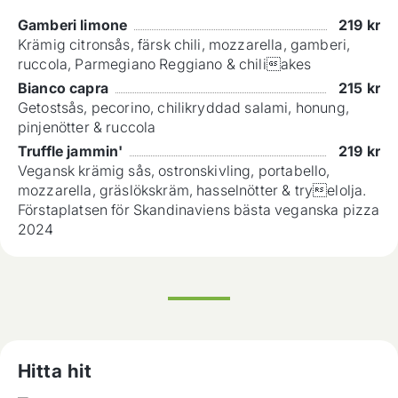
Gamberi limone
219
kr
Krämig citronsås, färsk chili, mozzarella, gamberi,
ruccola, Parmegiano Reggiano & chiliakes
Bianco capra
215
kr
Getostsås, pecorino, chilikryddad salami, honung,
pinjenötter & ruccola
Truffle jammin'
219
kr
Vegansk krämig sås, ostronskivling, portabello,
mozzarella, gräslökskräm, hasselnötter & tryelolja.
Förstaplatsen för Skandinaviens bästa veganska pizza
2024
Hitta hit