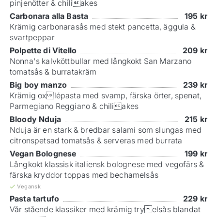
pinjenötter & chiliakes
Carbonara alla Basta
195
kr
Krämig carbonarasås med stekt pancetta, äggula &
svartpeppar
Polpette di Vitello
209
kr
Nonna's kalvköttbullar med långkokt San Marzano
tomatsås & burratakräm
Big boy manzo
239
kr
Krämig oxlépasta med svamp, färska örter, spenat,
Parmegiano Reggiano & chiliakes
Bloody Nduja
215
kr
Nduja är en stark & bredbar salami som slungas med
citronspetsad tomatsås & serveras med burrata
Vegan Bolognese
199
kr
Långkokt klassisk italiensk bolognese med vegofärs &
färska kryddor toppas med bechamelsås
Vegansk
Pasta tartufo
229
kr
Vår stående klassiker med krämig tryelsås blandat