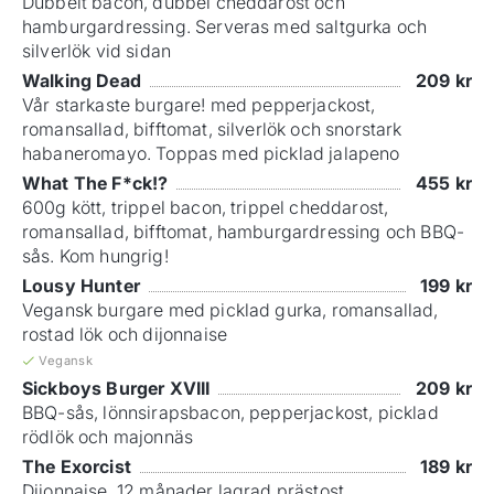
Dubbelt bacon, dubbel cheddarost och
hamburgardressing. Serveras med saltgurka och
silverlök vid sidan
Walking Dead
209
kr
Vår starkaste burgare! med pepperjackost,
romansallad, bifftomat, silverlök och snorstark
habaneromayo. Toppas med picklad jalapeno
What The F*ck!?
455
kr
600g kött, trippel bacon, trippel cheddarost,
romansallad, bifftomat, hamburgardressing och BBQ-
sås. Kom hungrig!
Lousy Hunter
199
kr
Vegansk burgare med picklad gurka, romansallad,
rostad lök och dijonnaise
Vegansk
Sickboys Burger XVIII
209
kr
BBQ-sås, lönnsirapsbacon, pepperjackost, picklad
rödlök och majonnäs
The Exorcist
189
kr
Dijonnaise, 12 månader lagrad prästost,