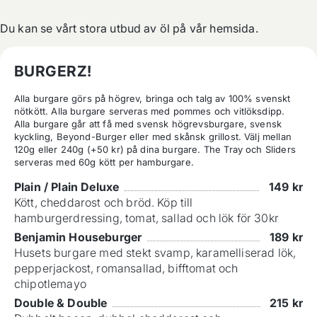
Du kan se vårt stora utbud av öl på vår hemsida.
BURGERZ!
Alla burgare görs på högrev, bringa och talg av 100% svenskt 
nötkött. Alla burgare serveras med pommes och vitlöksdipp. 
Alla burgare går att få med svensk högrevsburgare, svensk 
kyckling, Beyond-Burger eller med skånsk grillost. Välj mellan 
120g eller 240g (+50 kr) på dina burgare. The Tray och Sliders 
serveras med 60g kött per hamburgare.
Plain / Plain Deluxe
149
kr
Kött, cheddarost och bröd. Köp till
hamburgerdressing, tomat, sallad och lök för 30kr
Benjamin Houseburger
189
kr
Husets burgare med stekt svamp, karamelliserad lök,
pepperjackost, romansallad, bifftomat och
chipotlemayo
Double & Double
215
kr