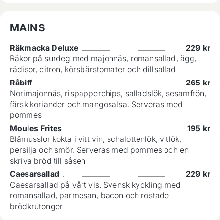
MAINS
Räkmacka Deluxe
229
kr
Räkor på surdeg med majonnäs, romansallad, ägg,
rädisor, citron, körsbärstomater och dillsallad
Råbiff
265
kr
Norimajonnäs, rispapperchips, salladslök, sesamfrön,
färsk koriander och mangosalsa. Serveras med
pommes
Moules Frites
195
kr
Blåmusslor kokta i vitt vin, schalottenlök, vitlök,
persilja och smör. Serveras med pommes och en
skriva bröd till såsen
Caesarsallad
229
kr
Caesarsallad på vårt vis. Svensk kyckling med
romansallad, parmesan, bacon och rostade
brödkrutonger