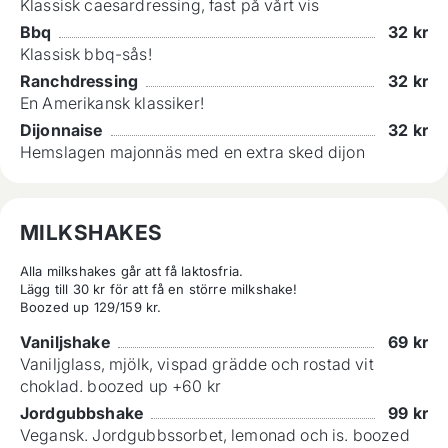
Klassisk caesardressing, fast på vårt vis
Bbq
32
kr
Klassisk bbq-sås!
Ranchdressing
32
kr
En Amerikansk klassiker!
Dijonnaise
32
kr
Hemslagen majonnäs med en extra sked dijon
MILKSHAKES
Alla milkshakes går att få laktosfria.

Lägg till 30 kr för att få en större milkshake!

Boozed up 129/159 kr.
Vaniljshake
69
kr
Vaniljglass, mjölk, vispad grädde och rostad vit
choklad. boozed up +60 kr
Jordgubbshake
99
kr
Vegansk. Jordgubbssorbet, lemonad och is. boozed