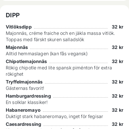
DIPP
Vitlöksdipp
32
kr
Majonnäs, créme fraiche och en jäkla massa vitlök.
Toppas med färskt skuren salladslök
Majonnäs
32
kr
Alltid hemmaslagen (kan fås vegansk)
Chipotlemajonnäs
32
kr
Rökig chipotle med lite spansk piménton för extra
rökighet
Tryffelmajonnäs
32
kr
Gästernas favorit!
Hamburgardressing
32
kr
En solklar klassiker!
Habaneromayo
32
kr
Duktigt stark habaneromayo, inget för fegisar
Caesardressing
32
kr