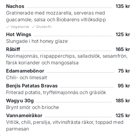
Nachos
135
kr
Gratinerade med mozzarella, serveras med
guacamole, salsa och Biobarens vitlöksdipp
Vegetarisk
Glutenfri
Hot Wings
125
kr
Slungade i hot honey glaze
Råbiff
165
kr
Norimajonnäs, rispapperchips, salladslök, sesamfrön,
färsk koriander och mangosalsa
Edamamebönor
75
kr
Chili- och limesalt
Benjis Patatas Bravas
95
kr
Friterad potatis, tryffelmajonnäs och gräslök
Wagyu 30g
185
kr
Brynt smör och brioche
Vannameiräkor
125
kr
Vitlök, chili, persilja, vitvinsfrästa räkor, toppad med
parmesan