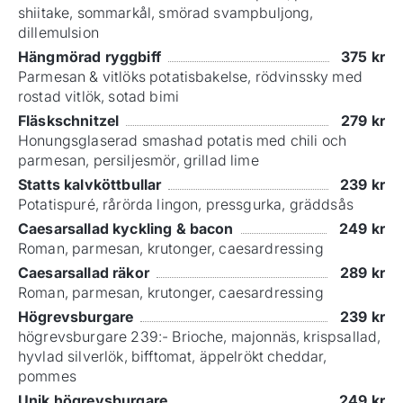
shiitake, sommarkål, smörad svampbuljong,
dillemulsion
Hängmörad ryggbiff
375
kr
Parmesan & vitlöks potatisbakelse, rödvinssky med
rostad vitlök, sotad bimi
Fläskschnitzel
279
kr
Honungsglaserad smashad potatis med chili och
parmesan, persiljesmör, grillad lime
Statts kalvköttbullar
239
kr
Potatispuré, rårörda lingon, pressgurka, gräddsås
Caesarsallad kyckling & bacon
249
kr
Roman, parmesan, krutonger, caesardressing
Caesarsallad räkor
289
kr
Roman, parmesan, krutonger, caesardressing
Högrevsburgare
239
kr
högrevsburgare 239:- Brioche, majonnäs, krispsallad,
hyvlad silverlök, bifftomat, äppelrökt cheddar,
pommes
Unik högrevsburgare
249
kr