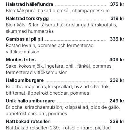
Halstrad hälleflundra
375
kr
Blomkålspuré, bakad blomkål, champagneskum
Halstrad torskrygg
319
kr
Blomkåls- & fänkålscrudité, örtslungad färskpotatis,
skummad hummersås
Gambas al pil pil
335
kr
Rostad levain, pommes och fermenterad
vitlöksemulsion
Moules frites
309
kr
Sake, kokosmjölk, ingefära, chili, fänkål, pommes,
fermenterad vitlöksemulsion
Halloumiburgare
239
kr
Brioche, majonnäs, krispsallad, hyvlad silverlök,
bifftomat, äppelrökt cheddar, pommes
Unik halloumiburgare
249
kr
Brioche, srirachaemulsion, krispsallad, pico de gallo,
äppelrökt cheddar, pommes
Nattbakad rotselleri
239
kr
Nattbakad rotselleri 239:- rotselleripuré, picklad