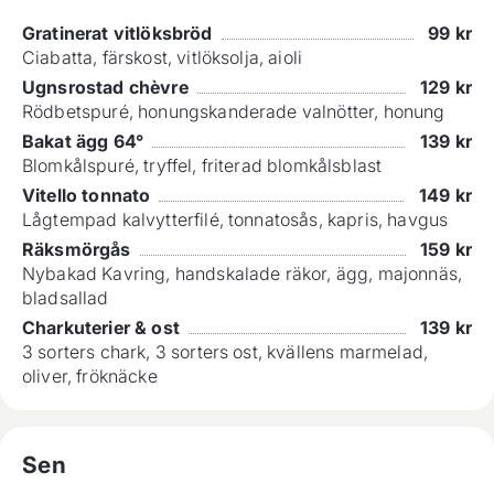
Gratinerat vitlöksbröd
99
kr
Ciabatta, färskost, vitlöksolja, aioli
Ugnsrostad chèvre
129
kr
Rödbetspuré, honungskanderade valnötter, honung
Bakat ägg 64°
139
kr
Blomkålspuré, tryffel, friterad blomkålsblast
Vitello tonnato
149
kr
Lågtempad kalvytterfilé, tonnatosås, kapris, havgus
Räksmörgås
159
kr
Nybakad Kavring, handskalade räkor, ägg, majonnäs,
bladsallad
Charkuterier & ost
139
kr
3 sorters chark, 3 sorters ost, kvällens marmelad,
oliver, fröknäcke
Sen