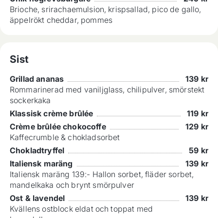
Brioche, srirachaemulsion, krispsallad, pico de gallo,
äppelrökt cheddar, pommes
Sist
Grillad ananas
139
kr
Rommarinerad med vaniljglass, chilipulver, smörstekt
sockerkaka
Klassisk crème brûlée
119
kr
Crème brûlée chokocoffe
129
kr
Kaffecrumble & chokladsorbet
Chokladtryffel
59
kr
Italiensk maräng
139
kr
Italiensk maräng 139:- Hallon sorbet, fläder sorbet,
mandelkaka och brynt smörpulver
Ost & lavendel
139
kr
Kvällens ostblock eldat och toppat med