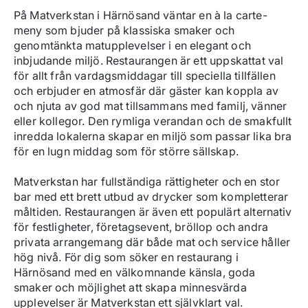
På Matverkstan i Härnösand väntar en à la carte-
meny som bjuder på klassiska smaker och 
genomtänkta matupplevelser i en elegant och 
inbjudande miljö. Restaurangen är ett uppskattat val 
för allt från vardagsmiddagar till speciella tillfällen 
och erbjuder en atmosfär där gäster kan koppla av 
och njuta av god mat tillsammans med familj, vänner 
eller kollegor. Den rymliga verandan och de smakfullt 
inredda lokalerna skapar en miljö som passar lika bra 
för en lugn middag som för större sällskap.

Matverkstan har fullständiga rättigheter och en stor 
bar med ett brett utbud av drycker som kompletterar 
måltiden. Restaurangen är även ett populärt alternativ 
för festligheter, företagsevent, bröllop och andra 
privata arrangemang där både mat och service håller 
hög nivå. För dig som söker en restaurang i 
Härnösand med en välkomnande känsla, goda 
smaker och möjlighet att skapa minnesvärda 
upplevelser är Matverkstan ett självklart val.