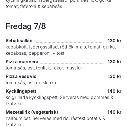
kycklingkebab, isbergssallad, pommes, lök, gurka,
tomat, feferoni & kebabsås
Fredag
7/8
Kebabsallad
130
kr
kebabkött, isbergssallad, rödlök, majs, tomat, gurka,
kebabsås, pepperoni, vitost
Pizza marinera
130
kr
tomatsås, ost, tonfisk, räkor, musslor
Pizza vesuvio
130
kr
tomatsås, ost, nötskinka
Kycklingspett
140
kr
kolgrillade kycklingspett. Serveras med pommes &
tzatziki
Mezetallrik (vegetarisk)
140
kr
halloumiost. Serveras med ris, råstekt potatis &
tzatziki