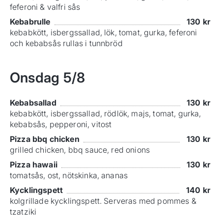
feferoni & valfri sås
Kebabrulle
130
kr
kebabkött, isbergssallad, lök, tomat, gurka, feferoni
och kebabsås rullas i tunnbröd
Onsdag
5/8
Kebabsallad
130
kr
kebabkött, isbergssallad, rödlök, majs, tomat, gurka,
kebabsås, pepperoni, vitost
Pizza bbq chicken
130
kr
grilled chicken, bbq sauce, red onions
Pizza hawaii
130
kr
tomatsås, ost, nötskinka, ananas
Kycklingspett
140
kr
kolgrillade kycklingspett. Serveras med pommes &
tzatziki