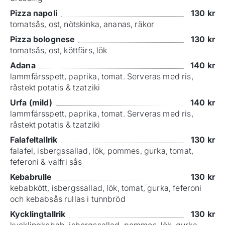
Pizza napoli
130
kr
tomatsås, ost, nötskinka, ananas, räkor
Pizza bolognese
130
kr
tomatsås, ost, köttfärs, lök
Adana
140
kr
lammfärsspett, paprika, tomat. Serveras med ris,
råstekt potatis & tzatziki
Urfa (mild)
140
kr
lammfärsspett, paprika, tomat. Serveras med ris,
råstekt potatis & tzatziki
Falafeltallrik
130
kr
falafel, isbergssallad, lök, pommes, gurka, tomat,
feferoni & valfri sås
Kebabrulle
130
kr
kebabkött, isbergssallad, lök, tomat, gurka, feferoni
och kebabsås rullas i tunnbröd
Kycklingtallrik
130
kr