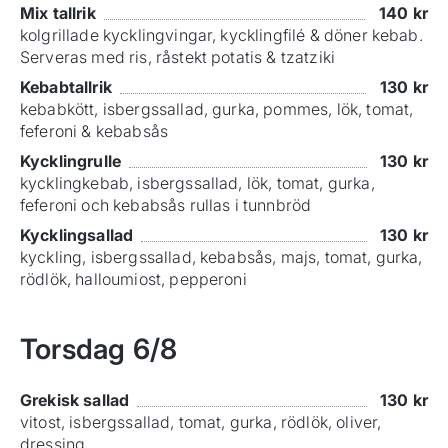
Mix tallrik
140
kr
kolgrillade kycklingvingar, kycklingfilé & döner kebab.
Serveras med ris, råstekt potatis & tzatziki
Kebabtallrik
130
kr
kebabkött, isbergssallad, gurka, pommes, lök, tomat,
feferoni & kebabsås
Kycklingrulle
130
kr
kycklingkebab, isbergssallad, lök, tomat, gurka,
feferoni och kebabsås rullas i tunnbröd
Kycklingsallad
130
kr
kyckling, isbergssallad, kebabsås, majs, tomat, gurka,
rödlök, halloumiost, pepperoni
Torsdag
6/8
Grekisk sallad
130
kr
vitost, isbergssallad, tomat, gurka, rödlök, oliver,
dressing