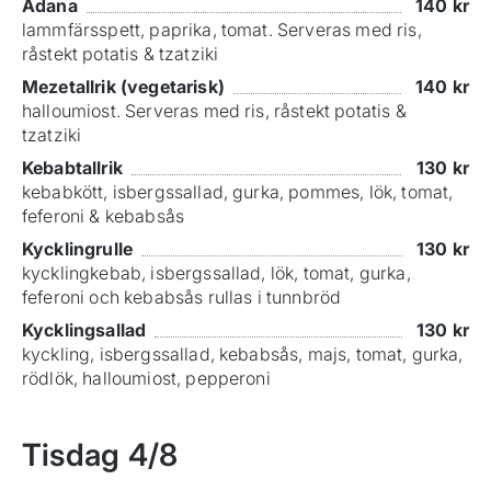
Adana
140
kr
lammfärsspett, paprika, tomat. Serveras med ris,
råstekt potatis & tzatziki
Mezetallrik (vegetarisk)
140
kr
halloumiost. Serveras med ris, råstekt potatis &
tzatziki
Kebabtallrik
130
kr
kebabkött, isbergssallad, gurka, pommes, lök, tomat,
feferoni & kebabsås
Kycklingrulle
130
kr
kycklingkebab, isbergssallad, lök, tomat, gurka,
feferoni och kebabsås rullas i tunnbröd
Kycklingsallad
130
kr
kyckling, isbergssallad, kebabsås, majs, tomat, gurka,
rödlök, halloumiost, pepperoni
Tisdag
4/8