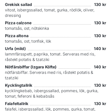
Grekisk sallad
130
kr
vitost, isbergssallad, tomat, gurka, rödlök, oliver,
dressing
Pizza calzone
130
kr
tomatsås, ost, nötskinka
Pizza altona
130
kr
tomatsås, ost, tonfisk, lök
Urfa (mild)
140
kr
lammfärsspett, paprika, tomat. Serveras med ris,
råstekt potatis & tzatziki
Nötfärsbiffar (Izgara Köfte)
140
kr
nötfärsbiffar. Serveras med ris, råstekt potatis &
tzatziki
Kycklingtallrik
130
kr
kycklingkebab, isbergssallad, pommes, lök, gurka,
tomat, feferoni & kebabsås
Falafeltallrik
130
kr
falafel, isbergssallad, lök, pommes, gurka, tomat,