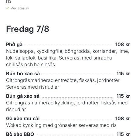
ris
Vegetarisk
Fredag
7/8
Phở gà
108
kr
Nudelsoppa, kycklingfilé, böngrodda, korriander, lime,
lök, salladlök, basillika. Serveras, med sriracha
chilisås och hoisinsås
Bún bò xào sả
115
kr
Citrongräsmarinerad entrecôte, fisksås, jordnötter.
Serveras med risnudlar
Bún gà xào sả
115
kr
Citrongräsmarinerad kyckling, jordnötter, fisksås med
risnudlar
Gà xào rau cải
108
kr
Wokad kyckling med grönsaker serveras med ris
Bò xào BBQ
115
kr