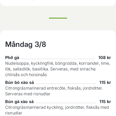
Måndag
3/8
Phở gà
108
kr
Nudelsoppa, kycklingfilé, böngrodda, korriander, lime,
lök, salladlök, basillika. Serveras, med sriracha
chilisås och hoisinsås
Bún bò xào sả
115
kr
Citrongräsmarinerad entrecôte, fisksås, jordnötter.
Serveras med risnudlar
Bún gà xào sả
115
kr
Citrongräsmarinerad kyckling, jordnötter, fisksås med
risnudlar