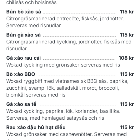
chilisås och hoisinsås
Bún bò xào sả
115
kr
Citrongräsmarinerad entrecôte, fisksås, jordnötter.
Serveras med risnudlar
Bún gà xào sả
115
kr
Citrongräsmarinerad kyckling, jordnötter, fisksås med
risnudlar
Gà xào rau cải
108
kr
Wokad kyckling med grönsaker serveras med ris
Bò xào BBQ
115
kr
Wokad ryggbiff med vietnamesisk BBQ sås, paprika,
zucchini, svamp, lök, salladskål, morot, broccoli,
blomkål serveras med ris
Gà xào sa tế
115
kr
Wokad kyckling, paprika, lök, koriander, basillika.
Serveras, med hemlagad sataysås och ris
Rau xào đậu hủ hạt điều
115
kr
Wokad grönsaker med cashewnötter. Serveras med