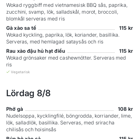
Wokad ryggbiff med vietnamesisk BBQ sås, paprika,
zucchini, svamp, lök, salladskål, morot, broccoli,
blomkål serveras med ris
Gà xào sa tế
115
kr
Wokad kyckling, paprika, lök, koriander, basillika.
Serveras, med hemlagad sataysås och ris
Rau xào đậu hủ hạt điều
115
kr
Wokad grönsaker med cashewnötter. Serveras med
ris
Vegetarisk
Lördag
8/8
Phở gà
108
kr
Nudelsoppa, kycklingfilé, böngrodda, korriander, lime,
lök, salladlök, basillika. Serveras, med sriracha
chilisås och hoisinsås
Bún bò xào sả
115
kr