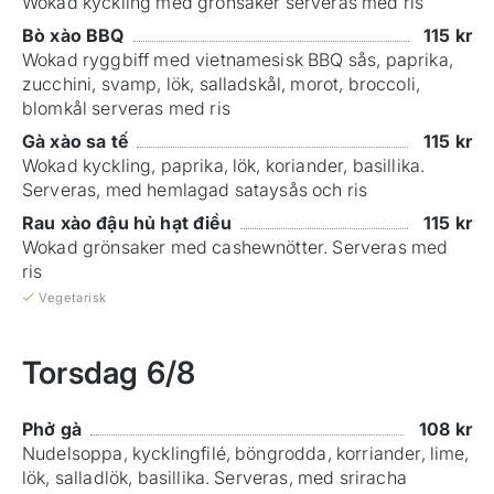
Wokad kyckling med grönsaker serveras med ris
Bò xào BBQ
115
kr
Wokad ryggbiff med vietnamesisk BBQ sås, paprika,
zucchini, svamp, lök, salladskål, morot, broccoli,
blomkål serveras med ris
Gà xào sa tế
115
kr
Wokad kyckling, paprika, lök, koriander, basillika.
Serveras, med hemlagad sataysås och ris
Rau xào đậu hủ hạt điều
115
kr
Wokad grönsaker med cashewnötter. Serveras med
ris
Vegetarisk
Torsdag
6/8
Phở gà
108
kr
Nudelsoppa, kycklingfilé, böngrodda, korriander, lime,
lök, salladlök, basillika. Serveras, med sriracha