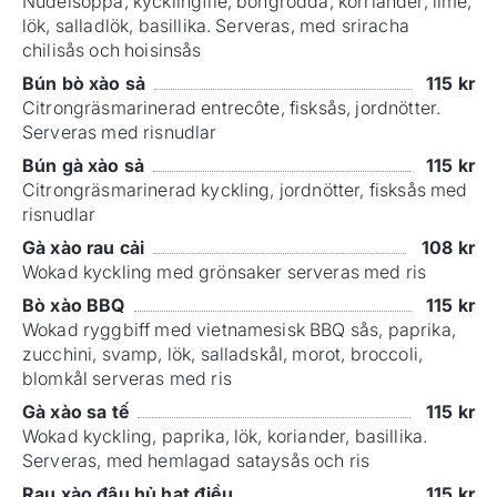
Nudelsoppa, kycklingfilé, böngrodda, korriander, lime,
lök, salladlök, basillika. Serveras, med sriracha
chilisås och hoisinsås
Bún bò xào sả
115
kr
Citrongräsmarinerad entrecôte, fisksås, jordnötter.
Serveras med risnudlar
Bún gà xào sả
115
kr
Citrongräsmarinerad kyckling, jordnötter, fisksås med
risnudlar
Gà xào rau cải
108
kr
Wokad kyckling med grönsaker serveras med ris
Bò xào BBQ
115
kr
Wokad ryggbiff med vietnamesisk BBQ sås, paprika,
zucchini, svamp, lök, salladskål, morot, broccoli,
blomkål serveras med ris
Gà xào sa tế
115
kr
Wokad kyckling, paprika, lök, koriander, basillika.
Serveras, med hemlagad sataysås och ris
Rau xào đậu hủ hạt điều
115
kr