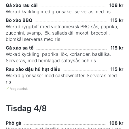
Gà xào rau cải
108
kr
Wokad kyckling med grönsaker serveras med ris
Bò xào BBQ
115
kr
Wokad ryggbiff med vietnamesisk BBQ sås, paprika,
zucchini, svamp, lök, salladskål, morot, broccoli,
blomkål serveras med ris
Gà xào sa tế
115
kr
Wokad kyckling, paprika, lök, koriander, basillika.
Serveras, med hemlagad sataysås och ris
Rau xào đậu hủ hạt điều
115
kr
Wokad grönsaker med cashewnötter. Serveras med
ris
Vegetarisk
Tisdag
4/8
Phở gà
108
kr