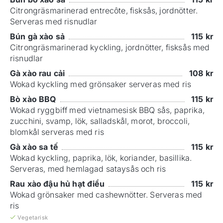
Citrongräsmarinerad entrecôte, fisksås, jordnötter.
Serveras med risnudlar
Bún gà xào sả
115
kr
Citrongräsmarinerad kyckling, jordnötter, fisksås med
risnudlar
Gà xào rau cải
108
kr
Wokad kyckling med grönsaker serveras med ris
Bò xào BBQ
115
kr
Wokad ryggbiff med vietnamesisk BBQ sås, paprika,
zucchini, svamp, lök, salladskål, morot, broccoli,
blomkål serveras med ris
Gà xào sa tế
115
kr
Wokad kyckling, paprika, lök, koriander, basillika.
Serveras, med hemlagad sataysås och ris
Rau xào đậu hủ hạt điều
115
kr
Wokad grönsaker med cashewnötter. Serveras med
ris
Vegetarisk