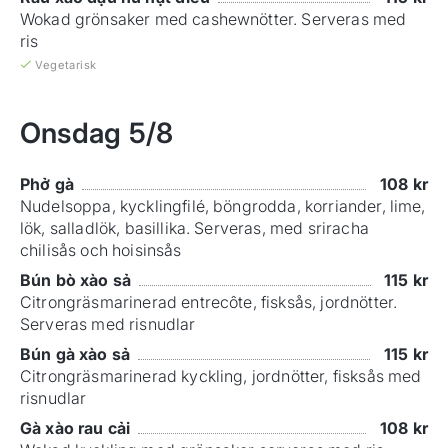
Wokad grönsaker med cashewnötter. Serveras med
ris
Vegetarisk
Onsdag
5/8
Phở gà
108
kr
Nudelsoppa, kycklingfilé, böngrodda, korriander, lime,
lök, salladlök, basillika. Serveras, med sriracha
chilisås och hoisinsås
Bún bò xào sả
115
kr
Citrongräsmarinerad entrecôte, fisksås, jordnötter.
Serveras med risnudlar
Bún gà xào sả
115
kr
Citrongräsmarinerad kyckling, jordnötter, fisksås med
risnudlar
Gà xào rau cải
108
kr