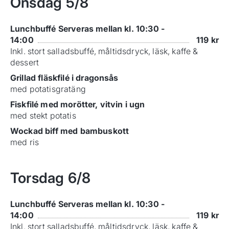
Onsdag
5/8
Lunchbuffé Serveras mellan kl. 10:30 -
14:00
119
kr
Inkl. stort salladsbuffé, måltidsdryck, läsk, kaffe &
dessert
Grillad fläskfilé i dragonsås
med potatisgratäng
Fiskfilé med morötter, vitvin i ugn
med stekt potatis
Wockad biff med bambuskott
med ris
Torsdag
6/8
Lunchbuffé Serveras mellan kl. 10:30 -
14:00
119
kr
Inkl. stort salladsbuffé, måltidsdryck, läsk, kaffe &