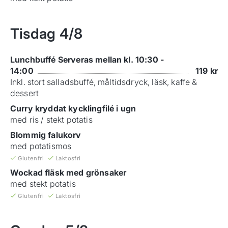
Tisdag
4/8
Lunchbuffé Serveras mellan kl. 10:30 -
14:00
119
kr
Inkl. stort salladsbuffé, måltidsdryck, läsk, kaffe &
dessert
Curry kryddat kycklingfilé i ugn
med ris / stekt potatis
Blommig falukorv
med potatismos
Glutenfri
Laktosfri
Wockad fläsk med grönsaker
med stekt potatis
Glutenfri
Laktosfri