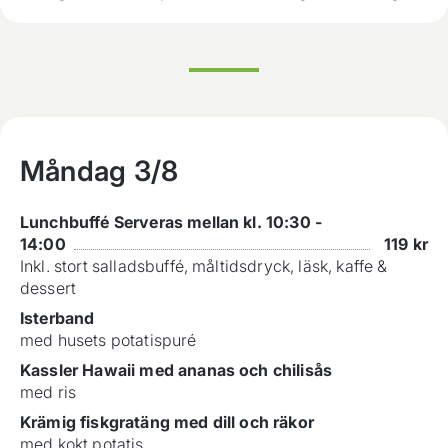
Måndag
3/8
Lunchbuffé Serveras mellan kl. 10:30 -
14:00
119
kr
Inkl. stort salladsbuffé, måltidsdryck, läsk, kaffe &
dessert
Isterband
med husets potatispuré
Kassler Hawaii med ananas och chilisås
med ris
Krämig fiskgratäng med dill och räkor
med kokt potatis