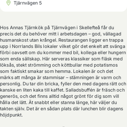
Tjärnvägen 5
Hos Annas Tjärnkök på Tjärnvägen i Skellefteå får du 
precis det du behöver mitt i arbetsdagen – god, vällagad 
husmanskost utan krångel. Restaurangen ligger en trappa 
upp i Norrlands Bils lokaler vilket gör det enkelt att svänga 
förbi oavsett om du kommer med bil, kollega eller hungern 
som enda sällskap. Här serveras klassiker som fläsk med 
löksås, stekt strömming och köttbullar med potatismos 
som faktiskt smakar som hemma. Lokalen är och det 
märks att många är stammisar – stämningen är varm och 
personlig. Du tar din bricka, fyller den med dagens rätt och 
kanske en liten kaka till kaffet. Salladsbuffén är fräsch och 
generös, och det finns alltid något grönt för dig som vill 
hålla det lätt. Ät snabbt eller stanna länge, här väljer du 
takten själv. Det är en sådan plats där lunchen blir dagens 
höjdpunkt.