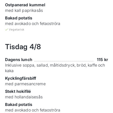
Ostpanerad kummel
med kall paprikasås
Bakad potatis
med avokado och fetaoströra
Vegetarisk
Tisdag
4/8
Dagens lunch
115
kr
Inklusive soppa, sallad, måltidsdryck, bröd, kaffe och
kaka
Kycklingfärsbiff
med parmesancreme
Stekt hokifilé
med hollandaisesås
Bakad potatis
med avokado och fetaoströra