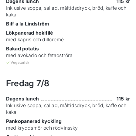
Dagens lunch
115
kr
Inklusive soppa, sallad, måltidsdryck, bröd, kaffe och
kaka
Biff a la Lindström
Lökpanerad hokifilé
med kapris och dillcremé
Bakad potatis
med avokado och fetaoströra
Vegetarisk
Fredag
7/8
Dagens lunch
115
kr
Inklusive soppa, sallad, måltidsdryck, bröd, kaffe och
kaka
Pankopanerad kyckling
med kryddsmör och rödvinssky