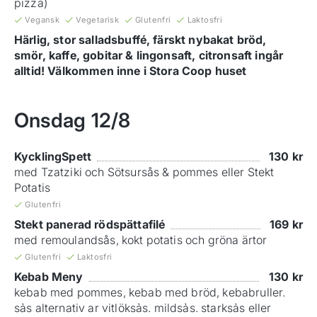
pizza)
Vegansk
Vegetarisk
Glutenfri
Laktosfri
Härlig, stor salladsbuffé, färskt nybakat bröd,
smör, kaffe, gobitar & lingonsaft, citronsaft ingår
alltid! Välkommen inne i Stora Coop huset
Onsdag
12/8
KycklingSpett
130
kr
med Tzatziki och Sötsursås & pommes eller Stekt
Potatis
Glutenfri
Stekt panerad rödspättafilé
169
kr
med remoulandsås, kokt potatis och gröna ärtor
Glutenfri
Laktosfri
Kebab Meny
130
kr
kebab med pommes, kebab med bröd, kebabruller.
sảs alternativ ar vitlöksảs. mildsảs. starksảs eller