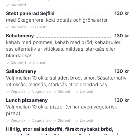
Glutenfri
Stekt panerad Sejfilé
130
kr
med Skagenröra, kokt potatis och gröna ärtor
Glutenfri
Laktosfri
Kebabmeny
130
kr
kebab med pommes, kebab med bröd, kebabruller.
sảs alternativ ar vitlöksảs. mildsảs. starksảs eller
blandadsảs
Glutenfri
Laktosfri
Salladsmeny
130
kr
Välj mellan 10 olika sallader, bröd, smör. Sảsalternativ
vitlöksås, mildsås, starksås eller blandad sảs
Vegansk
Vegetarisk
Glutenfri
Laktosfri
Lunch pizzameny
130
kr
Välj mellan 10 olika pizzor (vi har även vegetarisk
pizza)
Vegansk
Vegetarisk
Glutenfri
Laktosfri
Härlig, stor salladsbuffé, färskt nybakat bröd,