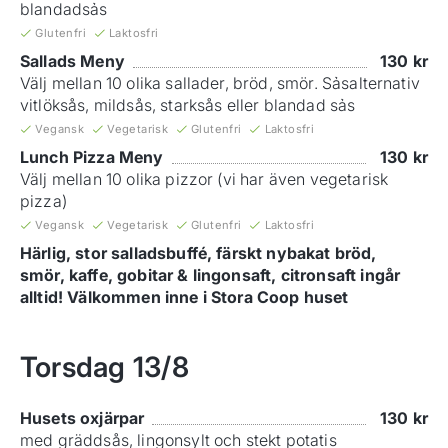
blandadsảs
Glutenfri
Laktosfri
Sallads Meny
130
kr
Välj mellan 10 olika sallader, bröd, smör. Sảsalternativ
vitlöksås, mildsås, starksås eller blandad sảs
Vegansk
Vegetarisk
Glutenfri
Laktosfri
Lunch Pizza Meny
130
kr
Välj mellan 10 olika pizzor (vi har även vegetarisk
pizza)
Vegansk
Vegetarisk
Glutenfri
Laktosfri
Härlig, stor salladsbuffé, färskt nybakat bröd,
smör, kaffe, gobitar & lingonsaft, citronsaft ingår
alltid! Välkommen inne i Stora Coop huset
Torsdag
13/8
Husets oxjärpar
130
kr
med gräddsås, lingonsylt och stekt potatis