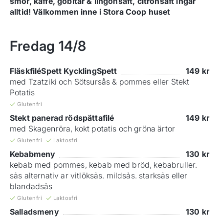
smör, kaffe, gobitar & lingonsaft, citronsaft ingår
alltid! Välkommen inne i Stora Coop huset
Fredag
14/8
FläskfiléSpett KycklingSpett
149
kr
med Tzatziki och Sötsursås & pommes eller Stekt
Potatis
Glutenfri
Stekt panerad rödspättafilé
149
kr
med Skagenröra, kokt potatis och gröna ärtor
Glutenfri
Laktosfri
Kebabmeny
130
kr
kebab med pommes, kebab med bröd, kebabruller.
sảs alternativ ar vitlöksảs. mildsảs. starksảs eller
blandadsảs
Glutenfri
Laktosfri
Salladsmeny
130
kr