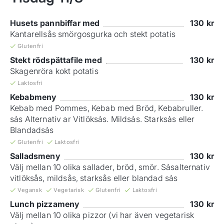
Husets pannbiffar med
130
kr
Kantarellsås smörgosgurka och stekt potatis
Glutenfri
Stekt rödspättafile med
130
kr
Skagenröra kokt potatis
Laktosfri
Kebabmeny
130
kr
Kebab med Pommes, Kebab med Bröd, Kebabruller.
sảs Alternativ ar Vitlöksảs. Mildsảs. Starksảs eller
Blandadsảs
Glutenfri
Laktosfri
Salladsmeny
130
kr
Välj mellan 10 olika sallader, bröd, smör. Sảsalternativ
vitlöksås, mildsås, starksås eller blandad sảs
Vegansk
Vegetarisk
Glutenfri
Laktosfri
Lunch pizzameny
130
kr
Välj mellan 10 olika pizzor (vi har även vegetarisk