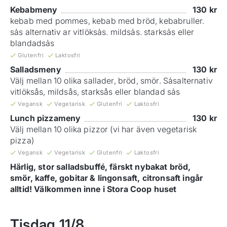
Kebabmeny
130
kr
kebab med pommes, kebab med bröd, kebabruller.
sảs alternativ ar vitlöksảs. mildsảs. starksảs eller
blandadsảs
Glutenfri
Laktosfri
Salladsmeny
130
kr
Välj mellan 10 olika sallader, bröd, smör. Sảsalternativ
vitlöksås, mildsås, starksås eller blandad sảs
Vegansk
Vegetarisk
Glutenfri
Laktosfri
Lunch pizzameny
130
kr
Välj mellan 10 olika pizzor (vi har även vegetarisk
pizza)
Vegansk
Vegetarisk
Glutenfri
Laktosfri
Härlig, stor salladsbuffé, färskt nybakat bröd,
smör, kaffe, gobitar & lingonsaft, citronsaft ingår
alltid! Välkommen inne i Stora Coop huset
Tisdag
11/8