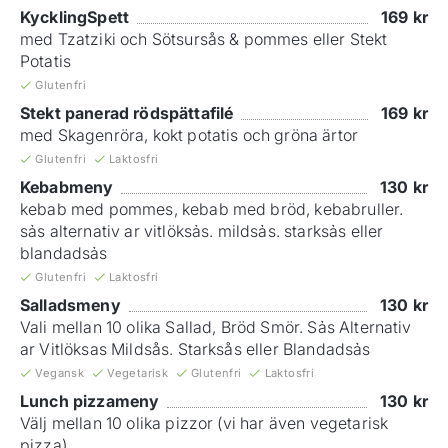
KycklingSpett
169
kr
med Tzatziki och Sötsursås & pommes eller Stekt
Potatis
Glutenfri
Stekt panerad rödspättafilé
169
kr
med Skagenröra, kokt potatis och gröna ärtor
Glutenfri
Laktosfri
Kebabmeny
130
kr
kebab med pommes, kebab med bröd, kebabruller.
sảs alternativ ar vitlöksảs. mildsảs. starksảs eller
blandadsảs
Glutenfri
Laktosfri
Salladsmeny
130
kr
Vali mellan 10 olika Sallad, Bröd Smör. Sảs Alternativ
ar Vitlöksas Mildsås. Starksås eller Blandadsảs
Vegansk
Vegetarisk
Glutenfri
Laktosfri
Lunch pizzameny
130
kr
Välj mellan 10 olika pizzor (vi har även vegetarisk
pizza)