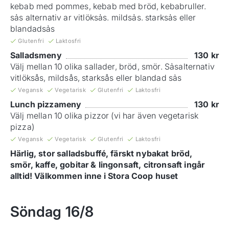
kebab med pommes, kebab med bröd, kebabruller.
sảs alternativ ar vitlöksảs. mildsảs. starksảs eller
blandadsảs
Glutenfri
Laktosfri
Salladsmeny
130
kr
Välj mellan 10 olika sallader, bröd, smör. Sảsalternativ
vitlöksås, mildsås, starksås eller blandad sảs
Vegansk
Vegetarisk
Glutenfri
Laktosfri
Lunch pizzameny
130
kr
Välj mellan 10 olika pizzor (vi har även vegetarisk
pizza)
Vegansk
Vegetarisk
Glutenfri
Laktosfri
Härlig, stor salladsbuffé, färskt nybakat bröd,
smör, kaffe, gobitar & lingonsaft, citronsaft ingår
alltid! Välkommen inne i Stora Coop huset
Söndag
16/8