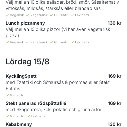
Välj mellan 10 olika sallader, bröd, smör. Sảsalternativ
vitlöksås, mildsås, starksås eller blandad sảs
Vegansk
Vegetarisk
Glutenfri
Laktosfri
Lunch pizzameny
130
kr
Välj mellan 10 olika pizzor (vi har även vegetarisk
pizza)
Vegansk
Vegetarisk
Glutenfri
Laktosfri
Lördag
15/8
KycklingSpett
169
kr
med Tzatziki och Sötsursås & pommes eller Stekt
Potatis
Glutenfri
Stekt panerad rödspättafilé
169
kr
med Skagenröra, kokt potatis och gröna ärtor
Glutenfri
Laktosfri
Kebabmeny
130
kr