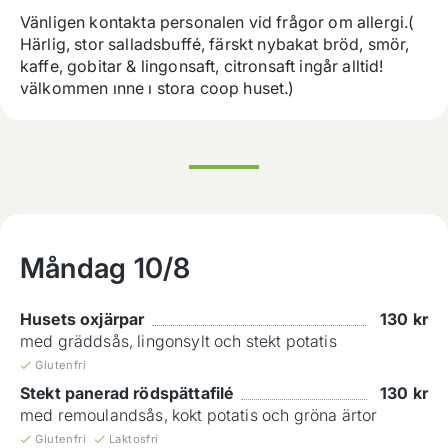
Vänligen kontakta personalen vid frågor om allergi.( 
Härlig, stor salladsbuffé, färskt nybakat bröd, smör, 
kaffe, gobitar & lingonsaft, citronsaft ingår alltid! 
välkommen ınne ı stora coop huset.)
Måndag
10/8
Husets oxjärpar
130
kr
med gräddsås, lingonsylt och stekt potatis
Glutenfri
Stekt panerad rödspättafilé
130
kr
med remoulandsås, kokt potatis och gröna ärtor
Glutenfri
Laktosfri