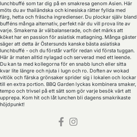
lunchbuffé som tar dig på en smakresa genom Asien. Här 
möts du av thailändska och kinesiska rätter fyllda med 
färg, hetta och fräscha ingredienser. Du plockar själv bland 
bufféns många alternativ, perfekt när du vill prova lite av 
varje. Smakerna är välbalanserade, och det märks att 
köket har en passion för asiatisk matlagning. Många gäster 
säger att detta är Östersunds kanske bästa asiatiska 
lunchbuffé - och du förstår varför redan vid första tuggan. 
Här är maten alltid nylagad och serverad med ett leende. 
Du kan ta med kollegorna för en snabb lunch eller sitta 
kvar lite längre och njuta i lugn och ro. Doften av wokad 
vitlök och färska grönsaker sprider sig i lokalen och lockar 
till en extra portion. BBQ Garden lyckas kombinera smaker, 
tempo och trivsel på ett sätt som gör varje besök värt att 
upprepa. Kom hit och låt lunchen bli dagens smakrikaste 
höjdpunkt!