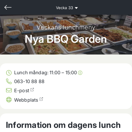
Vecka
33
Veckans lunchmeny
Nya BBQ Garden
Lunch måndag:
11:00
–
15:00
063-10 88 88
E-post
Webbplats
Information om dagens lunch