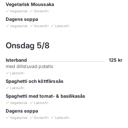
Vegetarisk Moussaka
Vegetarisk
Glutenfri
Dagens soppa
Vegetarisk
Glutenfri
Laktosfri
Onsdag
5/8
Isterband
125
kr
med dillstuvad potatis
Laktosfri
Spaghetti och köttfärssås
Laktosfri
Spaghetti med tomat- & basilikasås
Vegetarisk
Laktosfri
Dagens soppa
Vegetarisk
Glutenfri
Laktosfri