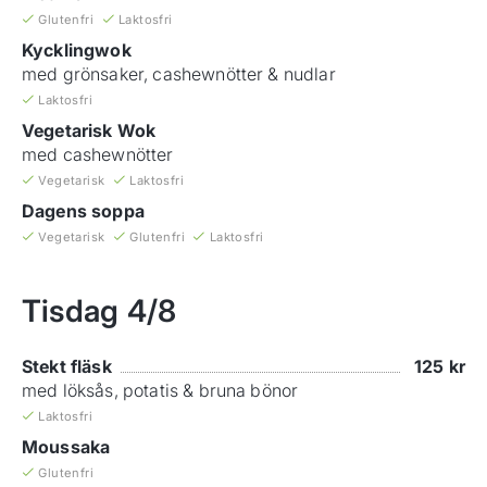
Glutenfri
Laktosfri
Kycklingwok
med grönsaker, cashewnötter & nudlar
Laktosfri
Vegetarisk Wok
med cashewnötter
Vegetarisk
Laktosfri
Dagens soppa
Vegetarisk
Glutenfri
Laktosfri
Tisdag
4/8
Stekt fläsk
125
kr
med löksås, potatis & bruna bönor
Laktosfri
Moussaka
Glutenfri