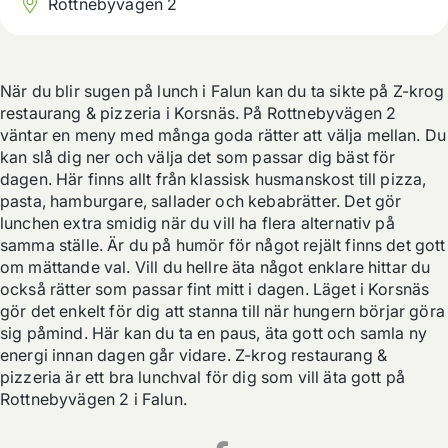
Rottnebyvägen 2
När du blir sugen på lunch i Falun kan du ta sikte på Z-krog 
restaurang & pizzeria i Korsnäs. På Rottnebyvägen 2 
väntar en meny med många goda rätter att välja mellan. Du 
kan slå dig ner och välja det som passar dig bäst för 
dagen. Här finns allt från klassisk husmanskost till pizza, 
pasta, hamburgare, sallader och kebabrätter. Det gör 
lunchen extra smidig när du vill ha flera alternativ på 
samma ställe. Är du på humör för något rejält finns det gott 
om mättande val. Vill du hellre äta något enklare hittar du 
också rätter som passar fint mitt i dagen. Läget i Korsnäs 
gör det enkelt för dig att stanna till när hungern börjar göra 
sig påmind. Här kan du ta en paus, äta gott och samla ny 
energi innan dagen går vidare. Z-krog restaurang & 
pizzeria är ett bra lunchval för dig som vill äta gott på 
Rottnebyvägen 2 i Falun.