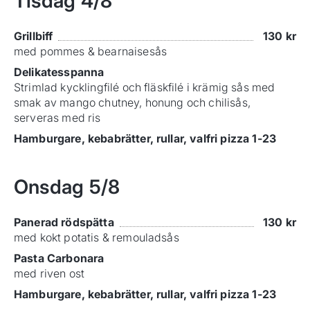
Tisdag
4/8
Grillbiff
130
kr
med pommes & bearnaisesås
Delikatesspanna
Strimlad kycklingfilé och fläskfilé i krämig sås med
smak av mango chutney, honung och chilisås,
serveras med ris
Hamburgare, kebabrätter, rullar, valfri pizza 1-23
Onsdag
5/8
Panerad rödspätta
130
kr
med kokt potatis & remouladsås
Pasta Carbonara
med riven ost
Hamburgare, kebabrätter, rullar, valfri pizza 1-23