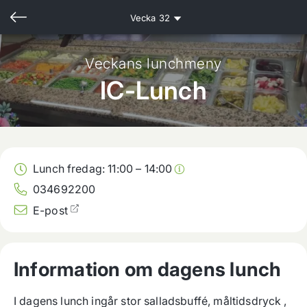
Vecka
32
Veckans lunchmeny
IC-Lunch
Lunch fredag:
11:00
–
14:00
034692200
E-post
Information om dagens lunch
I dagens lunch ingår stor salladsbuffé, måltidsdryck , 