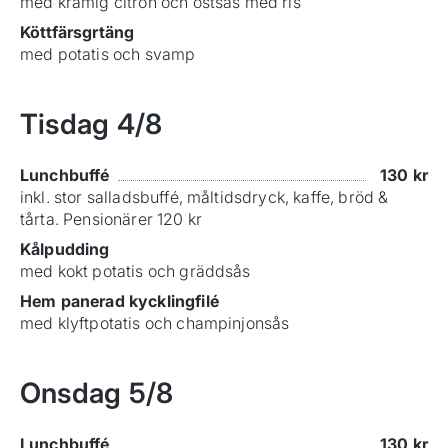
med krämig citron och ostsås med ris
Köttfärsgrtäng
med potatis och svamp
Tisdag
4/8
Lunchbuffé
130
kr
inkl. stor salladsbuffé, måltidsdryck, kaffe, bröd &
tårta. Pensionärer 120 kr
Kålpudding
med kokt potatis och gräddsås
Hem panerad kycklingfilé
med klyftpotatis och champinjonsås
Onsdag
5/8
Lunchbuffé
130
kr