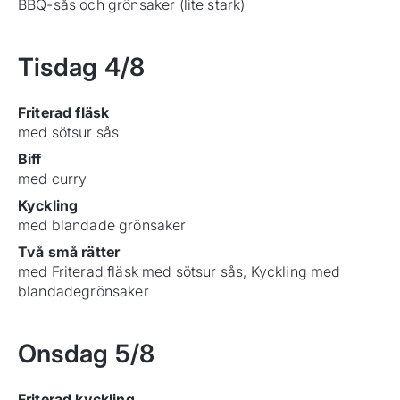
BBQ-sås och grönsaker (lite stark)
Tisdag
4/8
Friterad fläsk
med sötsur sås
Biff
med curry
Kyckling
med blandade grönsaker
Två små rätter
med Friterad fläsk med sötsur sås, Kyckling med
blandadegrönsaker
Onsdag
5/8
Friterad kyckling