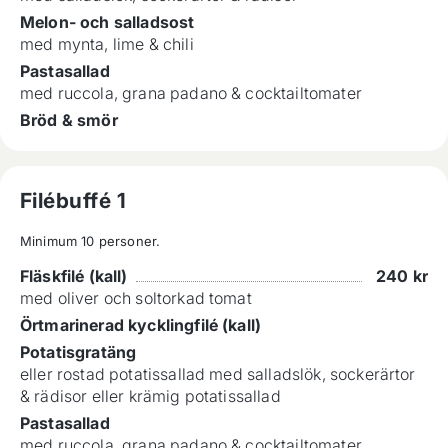
Melon- och salladsost
med mynta, lime & chili
Pastasallad
med ruccola, grana padano & cocktailtomater
Bröd & smör
Filébuffé 1
Minimum 10 personer.
Fläskfilé (kall)
240
kr
med oliver och soltorkad tomat
Örtmarinerad kycklingfilé (kall)
Potatisgratäng
eller rostad potatissallad med salladslök, sockerärtor
& rädisor eller krämig potatissallad
Pastasallad
med ruccola, grana padano & cocktailtomater