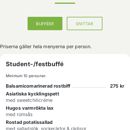
BUFFÉER
SNITTAR
Priserna gäller hela menyerna per person.
Student-/festbuffé
Minimum 10 personer.
Balsamicomarinerad rostbiff
275
kr
Asiatiska kycklingspett
med sweetchilicréme
Hugos varmrökta lax
med romsås
Rostad potatissallad
med salladslök, sockerärtor & rädisor