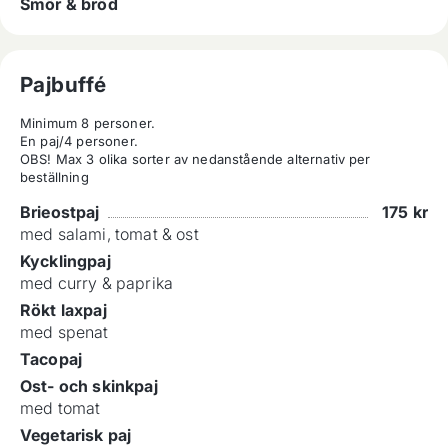
Smör & bröd
Pajbuffé
Minimum 8 personer.

En paj/4 personer.

OBS! Max 3 olika sorter av nedanstående alternativ per 
beställning
Brieostpaj
175
kr
med salami, tomat & ost
Kycklingpaj
med curry & paprika
Rökt laxpaj
med spenat
Tacopaj
Ost- och skinkpaj
med tomat
Vegetarisk paj