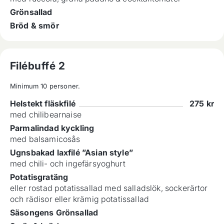
Grönsallad
Bröd & smör
Filébuffé 2
Minimum 10 personer.
Helstekt fläskfilé
275
kr
med chilibearnaise
Parmalindad kyckling
med balsamicosås
Ugnsbakad laxfilé ”Asian style”
med chili- och ingefärsyoghurt
Potatisgratäng
eller rostad potatissallad med salladslök, sockerärtor
och rädisor eller krämig potatissallad
Säsongens Grönsallad