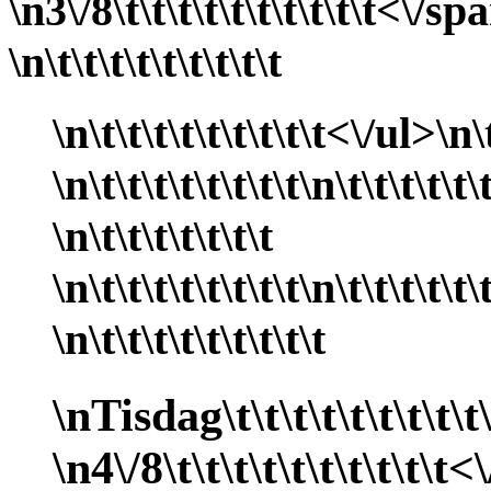
\n3\/8\t\t\t\t\t\t\t\t\t\t<\/spa
\n\t\t\t\t\t\t\t\t\t
\n\t\t\t\t\t\t\t\t\t<\/ul>\n\
\n\t\t\t\t\t\t\t\t
\n\t\t\t\t\t
\n\t\t\t\t\t\t\t
\n\t\t\t\t\t\t\t\t
\n\t\t\t\t\t\t
\n\t\t\t\t\t\t\t\t\t
\nTisdag\t\t\t\t\t\t\t\t\t
\n4\/8\t\t\t\t\t\t\t\t\t\t<