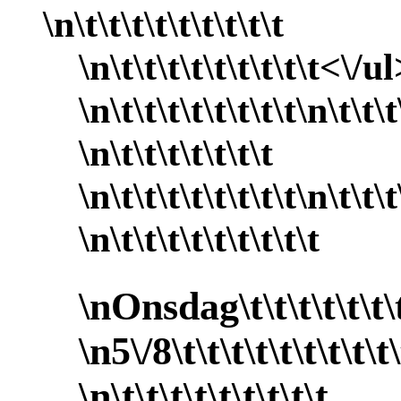
\n\t\t\t\t\t\t\t\t\t
\n\t\t\t\t\t\t\t\t\t<\/ul
\n\t\t\t\t\t\t\t\t
\n\t\t\
\n\t\t\t\t\t\t\t
\n\t\t\t\t\t\t\t\t
\n\t\t\t
\n\t\t\t\t\t\t\t\t\t
\nOnsdag\t\t\t\t\t\t\t
\n5\/8\t\t\t\t\t\t\t\t\
\n\t\t\t\t\t\t\t\t\t